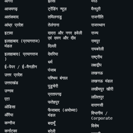
आगरा
झांसी
मेरठ
आजमगढ़
ट्रेंडिंग न्यूज़
मैनपुरी
आतंकवाद
तमिलनाडु
राजनीति
आंध्र प्रदेश
तेलंगाना
राजस्थान
इटावा
दादरा और नगर हवेली
राज्य
एवं दमन और दीव
इलाहाबाद (प्रयागराज)
रामपुर
मंडल
दिल्ली
रायबरेली
इलाहाबाद( प्रयागराज
देवरिया
राष्ट्रीय
)
धर्म
लक्षद्वीप
ई-पेपर / ई-मैगज़ीन
पंजाब
लखनऊ
उत्तर प्रदेश
पश्चिम बंगाल
लखनऊ मंडल
उत्तराखंड
पुडुचेरी
लखीमपुर खीरी
उन्नाव
प्रतापगढ़
ललितपुर
एटा
फतेहपुर
वाराणसी
ओडिसा
फैजाबाद (अयोध्या)
विभागीय /
औरैया
मंडल
Corporate
कन्नौज
बदायूँ
विशेष
कर्नाटका
बरेली