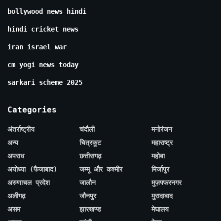
bollywood news hindi
hindi cricket news
iran israel war
cm yogi news today
sarkari scheme 2025
Categories
अंतर्राष्ट्रीय
चंदौली
मनोरंजन
अन्य
चित्रकूट
महाराष्ट्र
अपराध
छत्तीसगढ़
महोबा
अयोध्या (फैजाबाद)
जम्मू और कश्मीर
मिर्जापुर
अरुणाचल प्रदेश
जालौन
मुज़फ्फरनगर
अलीगढ़
जौनपुर
मुरादाबाद
असम
झारखण्ड
मेघालय