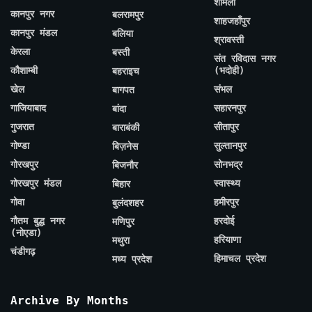
शामली
कानपुर नगर
बलरामपुर
शाहजहाँपुर
कानपुर मंडल
बलिया
श्रावस्ती
केरला
बस्ती
संत रविदास नगर
कौशाम्बी
(भदोही)
बहराइच
खेल
संभल
बागपत
गाजियाबाद
सहारनपुर
बांदा
गुजरात
सीतापुर
बाराबंकी
गोण्डा
सुल्तानपुर
बिज़नेस
गोरखपुर
सोनभद्र
बिजनौर
गोरखपुर मंडल
स्वास्थ्य
बिहार
गोवा
हमीरपुर
बुलंदशहर
गौतम बुद्ध नगर
हरदोई
मणिपुर
(नोएडा)
हरियाणा
मथुरा
चंडीगढ़
हिमाचल प्रदेश
मध्य प्रदेश
Archive By Months