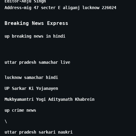
Editor-Anju Singh
Address-mig 47 secter E aliganj lucknow 226024
Breaking News Express
up breaking news in hindi
uttar pradesh samachar live
lucknow samachar hindi
UP Sarkar Ki Yojanayen
Mukhyamantri Yogi Adityanath Khabrein
up crime news
\
uttar pradesh sarkari naukri