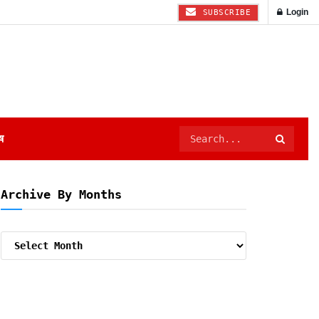
Login
SUBSCRIBE
ष
Archive By Months
Archive
By
Months