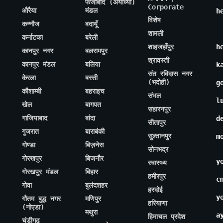
फैजाबाद (अयोध्या)
Corporate
औरैया
मंडल
h
विशेष
कन्नौज
बदायूँ
शामली
कर्नाटका
बरेली
शाहजहाँपुर
h
कानपुर नगर
बलरामपुर
श्रावस्ती
कानपुर मंडल
बलिया
k
संत रविदास नगर
केरला
बस्ती
(भदोही)
g
कौशाम्बी
बहराइच
संभल
l
खेल
बागपत
सहारनपुर
गाजियाबाद
बांदा
d
सीतापुर
गुजरात
बाराबंकी
सुल्तानपुर
m
गोण्डा
बिज़नेस
सोनभद्र
गोरखपुर
बिजनौर
y
स्वास्थ्य
गोरखपुर मंडल
बिहार
हमीरपुर
c
गोवा
बुलंदशहर
हरदोई
y
गौतम बुद्ध नगर
मणिपुर
हरियाणा
(नोएडा)
मथुरा
a
हिमाचल प्रदेश
चंडीगढ़