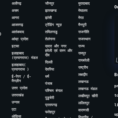
अलीगढ़
जौनपुर
मुरादाबाद
O
असम
झारखण्ड
मेघालय
आगरा
झांसी
मेरठ
आजमगढ़
ट्रेंडिंग न्यूज़
मैनपुरी
आतंकवाद
तमिलनाडु
राजनीति
)
आंध्र प्रदेश
तेलंगाना
राजस्थान
इटावा
दादरा और नगर
राज्य
हवेली एवं दमन और
इलाहाबाद
रामपुर
दीव
(प्रयागराज) मंडल
रायबरेली
दिल्ली
इलाहाबाद(
राष्ट्रीय
प्रयागराज )
देवरिया
B
लक्षद्वीप
ई-पेपर / ई-
धर्म
मैगज़ीन
लखनऊ
पंजाब
p
उत्तर प्रदेश
लखनऊ मंडल
पश्चिम बंगाल
उत्तराखंड
t
लखीमपुर खीरी
पुडुचेरी
उन्नाव
ललितपुर
प्रतापगढ़
l
एटा
वाराणसी
फतेहपुर
u
ओडिसा
विभागीय /