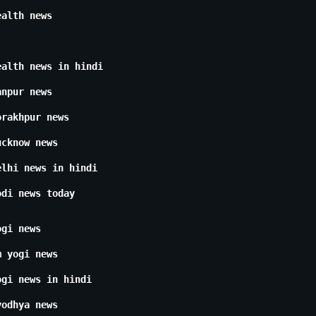
ealth news
ealth news in hindi
anpur news
orakhpur news
ucknow news
elhi news in hindi
odi news today
ogi news
m yogi news
ogi news in hindi
yodhya news