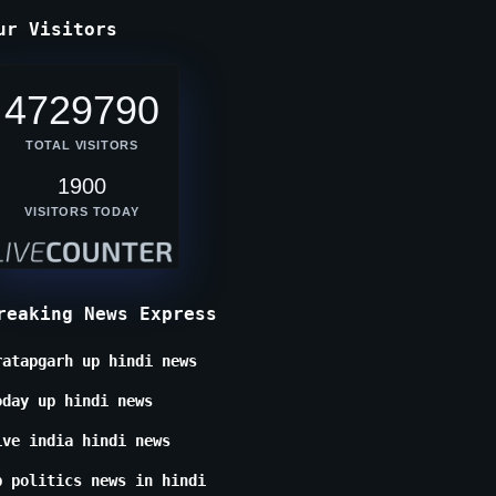
ur Visitors
4729790
TOTAL VISITORS
1900
VISITORS TODAY
reaking News Express
ratapgarh up hindi news
oday up hindi news
ive india hindi news
p politics news in hindi