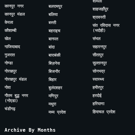
शामली
कानपुर नगर
बलरामपुर
शाहजहाँपुर
कानपुर मंडल
बलिया
श्रावस्ती
केरला
बस्ती
संत रविदास नगर
कौशाम्बी
(भदोही)
बहराइच
खेल
संभल
बागपत
गाजियाबाद
सहारनपुर
बांदा
गुजरात
सीतापुर
बाराबंकी
गोण्डा
सुल्तानपुर
बिज़नेस
गोरखपुर
सोनभद्र
बिजनौर
गोरखपुर मंडल
स्वास्थ्य
बिहार
गोवा
हमीरपुर
बुलंदशहर
गौतम बुद्ध नगर
हरदोई
मणिपुर
(नोएडा)
हरियाणा
मथुरा
चंडीगढ़
हिमाचल प्रदेश
मध्य प्रदेश
Archive By Months