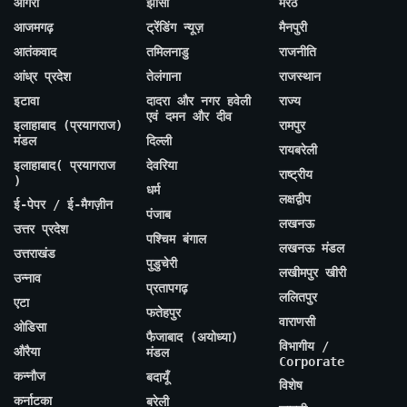
आगरा
झांसी
मेरठ
आजमगढ़
ट्रेंडिंग न्यूज़
मैनपुरी
आतंकवाद
तमिलनाडु
राजनीति
आंध्र प्रदेश
तेलंगाना
राजस्थान
इटावा
दादरा और नगर हवेली
राज्य
एवं दमन और दीव
इलाहाबाद (प्रयागराज)
रामपुर
मंडल
दिल्ली
रायबरेली
इलाहाबाद( प्रयागराज
देवरिया
राष्ट्रीय
)
धर्म
लक्षद्वीप
ई-पेपर / ई-मैगज़ीन
पंजाब
लखनऊ
उत्तर प्रदेश
पश्चिम बंगाल
लखनऊ मंडल
उत्तराखंड
पुडुचेरी
लखीमपुर खीरी
उन्नाव
प्रतापगढ़
ललितपुर
एटा
फतेहपुर
वाराणसी
ओडिसा
फैजाबाद (अयोध्या)
विभागीय /
औरैया
मंडल
Corporate
कन्नौज
बदायूँ
विशेष
कर्नाटका
बरेली