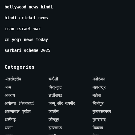
bollywood news hindi
hindi cricket news
iran israel war
cm yogi news today
sarkari scheme 2025
Categories
अंतर्राष्ट्रीय
चंदौली
मनोरंजन
अन्य
चित्रकूट
महाराष्ट्र
अपराध
छत्तीसगढ़
महोबा
अयोध्या (फैजाबाद)
जम्मू और कश्मीर
मिर्जापुर
अरुणाचल प्रदेश
जालौन
मुज़फ्फरनगर
अलीगढ़
जौनपुर
मुरादाबाद
असम
झारखण्ड
मेघालय