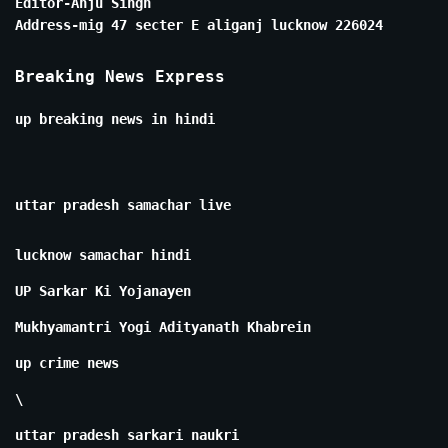
Editor-Anju Singh
Address-mig 47 secter E aliganj lucknow 226024
Breaking News Express
up breaking news in hindi
uttar pradesh samachar live
lucknow samachar hindi
UP Sarkar Ki Yojanayen
Mukhyamantri Yogi Adityanath Khabrein
up crime news
\
uttar pradesh sarkari naukri