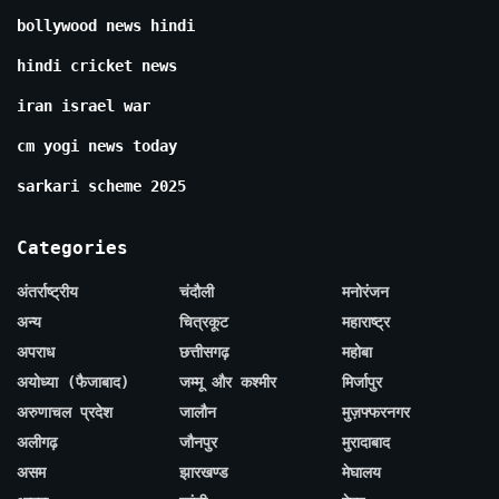
bollywood news hindi
hindi cricket news
iran israel war
cm yogi news today
sarkari scheme 2025
Categories
अंतर्राष्ट्रीय
चंदौली
मनोरंजन
अन्य
चित्रकूट
महाराष्ट्र
अपराध
छत्तीसगढ़
महोबा
अयोध्या (फैजाबाद)
जम्मू और कश्मीर
मिर्जापुर
अरुणाचल प्रदेश
जालौन
मुज़फ्फरनगर
अलीगढ़
जौनपुर
मुरादाबाद
असम
झारखण्ड
मेघालय