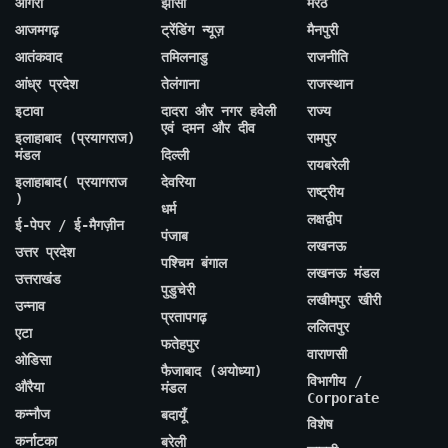
आगरा
झांसी
मेरठ
आजमगढ़
ट्रेंडिंग न्यूज़
मैनपुरी
आतंकवाद
तमिलनाडु
राजनीति
आंध्र प्रदेश
तेलंगाना
राजस्थान
इटावा
दादरा और नगर हवेली
राज्य
एवं दमन और दीव
इलाहाबाद (प्रयागराज)
रामपुर
मंडल
दिल्ली
रायबरेली
इलाहाबाद( प्रयागराज
देवरिया
राष्ट्रीय
)
धर्म
लक्षद्वीप
ई-पेपर / ई-मैगज़ीन
पंजाब
लखनऊ
उत्तर प्रदेश
पश्चिम बंगाल
लखनऊ मंडल
उत्तराखंड
पुडुचेरी
लखीमपुर खीरी
उन्नाव
प्रतापगढ़
ललितपुर
एटा
फतेहपुर
वाराणसी
ओडिसा
फैजाबाद (अयोध्या)
विभागीय /
औरैया
मंडल
Corporate
कन्नौज
बदायूँ
विशेष
कर्नाटका
बरेली