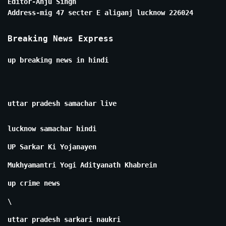
Editor-Anju Singh
Address-mig 47 secter E aliganj lucknow 226024
Breaking News Express
up breaking news in hindi
uttar pradesh samachar live
lucknow samachar hindi
UP Sarkar Ki Yojanayen
Mukhyamantri Yogi Adityanath Khabrein
up crime news
\
uttar pradesh sarkari naukri