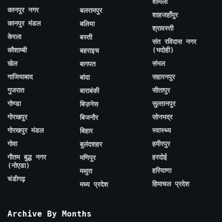
शामली
कानपुर नगर
बलरामपुर
शाहजहाँपुर
कानपुर मंडल
बलिया
श्रावस्ती
केरला
बस्ती
संत रविदास नगर
कौशाम्बी
(भदोही)
बहराइच
खेल
संभल
बागपत
गाजियाबाद
सहारनपुर
बांदा
गुजरात
सीतापुर
बाराबंकी
गोण्डा
सुल्तानपुर
बिज़नेस
गोरखपुर
सोनभद्र
बिजनौर
गोरखपुर मंडल
स्वास्थ्य
बिहार
गोवा
हमीरपुर
बुलंदशहर
गौतम बुद्ध नगर
हरदोई
मणिपुर
(नोएडा)
हरियाणा
मथुरा
चंडीगढ़
हिमाचल प्रदेश
मध्य प्रदेश
Archive By Months