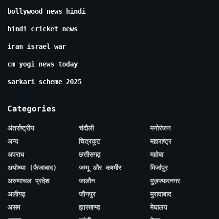
bollywood news hindi
hindi cricket news
iran israel war
cm yogi news today
sarkari scheme 2025
Categories
अंतर्राष्ट्रीय
चंदौली
मनोरंजन
अन्य
चित्रकूट
महाराष्ट्र
अपराध
छत्तीसगढ़
महोबा
अयोध्या (फैजाबाद)
जम्मू और कश्मीर
मिर्जापुर
अरुणाचल प्रदेश
जालौन
मुज़फ्फरनगर
अलीगढ़
जौनपुर
मुरादाबाद
असम
झारखण्ड
मेघालय