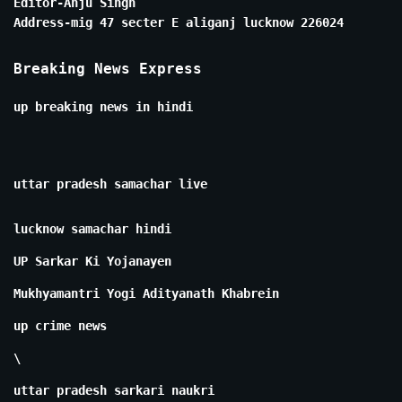
Editor-Anju Singh
Address-mig 47 secter E aliganj lucknow 226024
Breaking News Express
up breaking news in hindi
uttar pradesh samachar live
lucknow samachar hindi
UP Sarkar Ki Yojanayen
Mukhyamantri Yogi Adityanath Khabrein
up crime news
\
uttar pradesh sarkari naukri