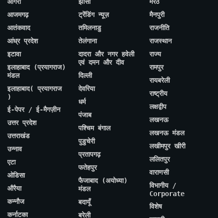
आगरा
झांसी
मेरठ
आजमगढ़
ट्रेंडिंग न्यूज़
मैनपुरी
आतंकवाद
तमिलनाडु
राजनीति
आंध्र प्रदेश
तेलंगाना
राजस्थान
इटावा
दादरा और नगर हवेली
राज्य
एवं दमन और दीव
इलाहाबाद (प्रयागराज)
रामपुर
मंडल
दिल्ली
रायबरेली
इलाहाबाद( प्रयागराज
देवरिया
राष्ट्रीय
)
धर्म
लक्षद्वीप
ई-पेपर / ई-मैगज़ीन
पंजाब
लखनऊ
उत्तर प्रदेश
पश्चिम बंगाल
लखनऊ मंडल
उत्तराखंड
पुडुचेरी
लखीमपुर खीरी
उन्नाव
प्रतापगढ़
ललितपुर
एटा
फतेहपुर
वाराणसी
ओडिसा
फैजाबाद (अयोध्या)
विभागीय /
औरैया
मंडल
Corporate
कन्नौज
बदायूँ
विशेष
कर्नाटका
बरेली