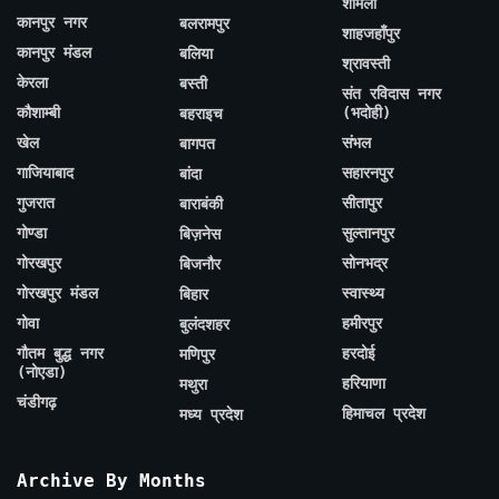
शामली
कानपुर नगर
बलरामपुर
शाहजहाँपुर
कानपुर मंडल
बलिया
श्रावस्ती
केरला
बस्ती
संत रविदास नगर
कौशाम्बी
(भदोही)
बहराइच
खेल
संभल
बागपत
गाजियाबाद
सहारनपुर
बांदा
गुजरात
सीतापुर
बाराबंकी
गोण्डा
सुल्तानपुर
बिज़नेस
गोरखपुर
सोनभद्र
बिजनौर
गोरखपुर मंडल
स्वास्थ्य
बिहार
गोवा
हमीरपुर
बुलंदशहर
गौतम बुद्ध नगर
हरदोई
मणिपुर
(नोएडा)
हरियाणा
मथुरा
चंडीगढ़
हिमाचल प्रदेश
मध्य प्रदेश
Archive By Months