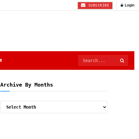
Login
SUBSCRIBE
ष
Archive By Months
Archive
By
Months