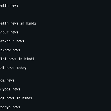
ealth news
ealth news in hindi
anpur news
orakhpur news
ucknow news
elhi news in hindi
odi news today
ogi news
m yogi news
ogi news in hindi
yodhya news