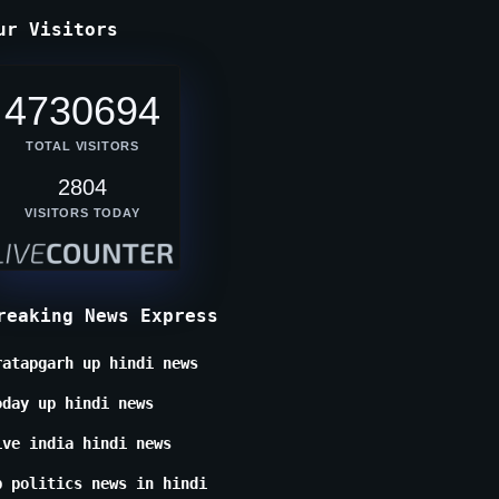
ur Visitors
4730694
TOTAL VISITORS
2804
VISITORS TODAY
reaking News Express
ratapgarh up hindi news
oday up hindi news
ive india hindi news
p politics news in hindi