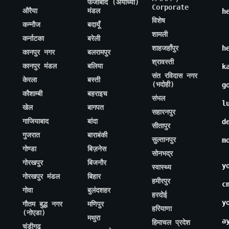
फैजाबाद (अयोध्या)
Corporate
औरैया
मंडल
h
विशेष
कन्नौज
बदायूँ
शामली
कर्नाटका
बरेली
शाहजहाँपुर
h
कानपुर नगर
बलरामपुर
श्रावस्ती
कानपुर मंडल
बलिया
k
संत रविदास नगर
केरला
बस्ती
(भदोही)
g
कौशाम्बी
बहराइच
संभल
l
खेल
बागपत
सहारनपुर
गाजियाबाद
बांदा
d
सीतापुर
गुजरात
बाराबंकी
सुल्तानपुर
m
गोण्डा
बिज़नेस
सोनभद्र
गोरखपुर
बिजनौर
y
स्वास्थ्य
गोरखपुर मंडल
बिहार
हमीरपुर
c
गोवा
बुलंदशहर
हरदोई
y
गौतम बुद्ध नगर
मणिपुर
हरियाणा
(नोएडा)
मथुरा
a
हिमाचल प्रदेश
चंडीगढ़