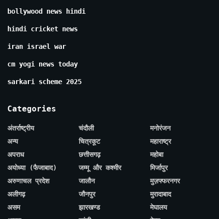
bollywood news hindi
hindi cricket news
iran israel war
cm yogi news today
sarkari scheme 2025
Categories
अंतर्राष्ट्रीय
चंदौली
मनोरंजन
अन्य
चित्रकूट
महाराष्ट्र
अपराध
छत्तीसगढ़
महोबा
अयोध्या (फैजाबाद)
जम्मू और कश्मीर
मिर्जापुर
अरुणाचल प्रदेश
जालौन
मुज़फ्फरनगर
अलीगढ़
जौनपुर
मुरादाबाद
असम
झारखण्ड
मेघालय