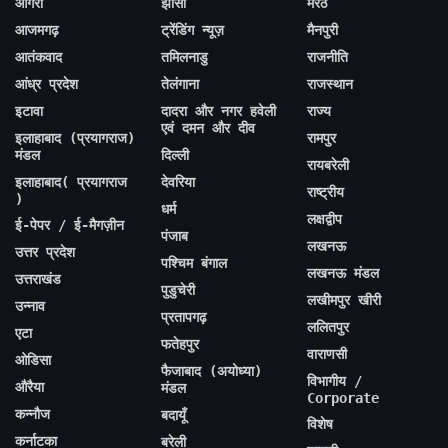
आगरा
झांसी
मेरठ
आजमगढ़
ट्रेंडिंग न्यूज़
मैनपुरी
आतंकवाद
तमिलनाडु
राजनीति
आंध्र प्रदेश
तेलंगाना
राजस्थान
इटावा
दादरा और नगर हवेली
राज्य
एवं दमन और दीव
इलाहाबाद (प्रयागराज)
रामपुर
मंडल
दिल्ली
रायबरेली
इलाहाबाद( प्रयागराज
देवरिया
राष्ट्रीय
)
धर्म
लक्षद्वीप
ई-पेपर / ई-मैगज़ीन
पंजाब
लखनऊ
उत्तर प्रदेश
पश्चिम बंगाल
लखनऊ मंडल
उत्तराखंड
पुडुचेरी
लखीमपुर खीरी
उन्नाव
प्रतापगढ़
ललितपुर
एटा
फतेहपुर
वाराणसी
ओडिसा
फैजाबाद (अयोध्या)
विभागीय /
औरैया
मंडल
Corporate
कन्नौज
बदायूँ
विशेष
कर्नाटका
बरेली