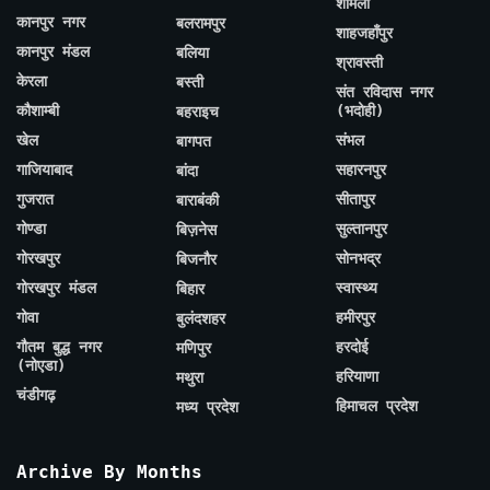
शामली
कानपुर नगर
बलरामपुर
शाहजहाँपुर
कानपुर मंडल
बलिया
श्रावस्ती
केरला
बस्ती
संत रविदास नगर
कौशाम्बी
(भदोही)
बहराइच
खेल
संभल
बागपत
गाजियाबाद
सहारनपुर
बांदा
गुजरात
सीतापुर
बाराबंकी
गोण्डा
सुल्तानपुर
बिज़नेस
गोरखपुर
सोनभद्र
बिजनौर
गोरखपुर मंडल
स्वास्थ्य
बिहार
गोवा
हमीरपुर
बुलंदशहर
गौतम बुद्ध नगर
हरदोई
मणिपुर
(नोएडा)
हरियाणा
मथुरा
चंडीगढ़
हिमाचल प्रदेश
मध्य प्रदेश
Archive By Months