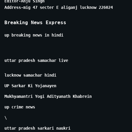
Editor-Anju Singh
Address-mig 47 secter E aliganj lucknow 226024
Breaking News Express
up breaking news in hindi
uttar pradesh samachar live
lucknow samachar hindi
UP Sarkar Ki Yojanayen
Mukhyamantri Yogi Adityanath Khabrein
up crime news
\
uttar pradesh sarkari naukri