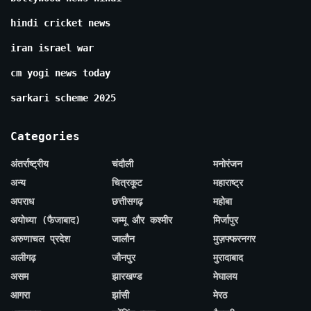
hindi cricket news
iran israel war
cm yogi news today
sarkari scheme 2025
Categories
अंतर्राष्ट्रीय
चंदौली
मनोरंजन
अन्य
चित्रकूट
महाराष्ट्र
अपराध
छत्तीसगढ़
महोबा
अयोध्या (फैजाबाद)
जम्मू और कश्मीर
मिर्जापुर
अरुणाचल प्रदेश
जालौन
मुज़फ्फरनगर
अलीगढ़
जौनपुर
मुरादाबाद
असम
झारखण्ड
मेघालय
आगरा
झांसी
मेरठ