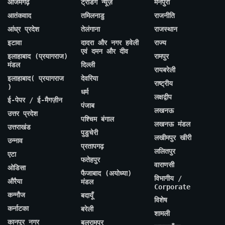
आजमगढ़
ट्रेंडिंग न्यूज़
मैनपुरी
आतंकवाद
तमिलनाडु
राजनीति
आंध्र प्रदेश
तेलंगाना
राजस्थान
इटावा
दादरा और नगर हवेली
राज्य
एवं दमन और दीव
इलाहाबाद (प्रयागराज)
रामपुर
मंडल
दिल्ली
रायबरेली
इलाहाबाद( प्रयागराज
देवरिया
राष्ट्रीय
)
धर्म
लक्षद्वीप
ई-पेपर / ई-मैगज़ीन
पंजाब
लखनऊ
उत्तर प्रदेश
पश्चिम बंगाल
लखनऊ मंडल
उत्तराखंड
पुडुचेरी
लखीमपुर खीरी
उन्नाव
प्रतापगढ़
ललितपुर
एटा
फतेहपुर
वाराणसी
ओडिसा
फैजाबाद (अयोध्या)
विभागीय /
औरैया
मंडल
Corporate
कन्नौज
बदायूँ
विशेष
कर्नाटका
बरेली
शामली
कानपुर नगर
बलरामपुर