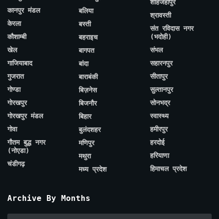
शाहजहाँपुर
कानपुर मंडल
बलिया
श्रावस्ती
केरला
बस्ती
संत रविदास नगर
कौशाम्बी
(भदोही)
बहराइच
खेल
संभल
बागपत
गाजियाबाद
सहारनपुर
बांदा
गुजरात
सीतापुर
बाराबंकी
गोण्डा
सुल्तानपुर
बिज़नेस
गोरखपुर
सोनभद्र
बिजनौर
गोरखपुर मंडल
स्वास्थ्य
बिहार
गोवा
हमीरपुर
बुलंदशहर
गौतम बुद्ध नगर
हरदोई
मणिपुर
(नोएडा)
हरियाणा
मथुरा
चंडीगढ़
हिमाचल प्रदेश
मध्य प्रदेश
Archive By Months
Archive