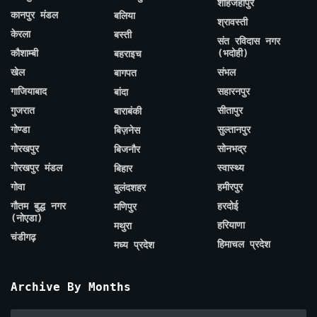
शाहजहाँपुर
कानपुर मंडल
बलिया
श्रावस्ती
केरला
बस्ती
संत रविदास नगर
कौशाम्बी
(भदोही)
बहराइच
खेल
संभल
बागपत
गाजियाबाद
सहारनपुर
बांदा
गुजरात
सीतापुर
बाराबंकी
गोण्डा
सुल्तानपुर
बिज़नेस
गोरखपुर
सोनभद्र
बिजनौर
गोरखपुर मंडल
स्वास्थ्य
बिहार
गोवा
हमीरपुर
बुलंदशहर
गौतम बुद्ध नगर
हरदोई
मणिपुर
(नोएडा)
हरियाणा
मथुरा
चंडीगढ़
हिमाचल प्रदेश
मध्य प्रदेश
Archive By Months
Archive