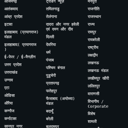
आजमगढ़
ट्रेंडिंग न्यूज़
मैनपुरी
आतंकवाद
तमिलनाडु
राजनीति
आंध्र प्रदेश
तेलंगाना
राजस्थान
इटावा
दादरा और नगर हवेली
राज्य
एवं दमन और दीव
इलाहाबाद (प्रयागराज)
रामपुर
मंडल
दिल्ली
रायबरेली
इलाहाबाद( प्रयागराज
देवरिया
राष्ट्रीय
)
धर्म
लक्षद्वीप
ई-पेपर / ई-मैगज़ीन
पंजाब
लखनऊ
उत्तर प्रदेश
पश्चिम बंगाल
लखनऊ मंडल
उत्तराखंड
पुडुचेरी
लखीमपुर खीरी
उन्नाव
प्रतापगढ़
ललितपुर
एटा
फतेहपुर
वाराणसी
ओडिसा
फैजाबाद (अयोध्या)
विभागीय /
औरैया
मंडल
Corporate
कन्नौज
बदायूँ
विशेष
कर्नाटका
बरेली
शामली
कानपुर नगर
बलरामपुर