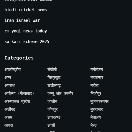
hindi cricket news
iran israel war
cm yogi news today
sarkari scheme 2025
Categories
अंतर्राष्ट्रीय
चंदौली
मनोरंजन
अन्य
चित्रकूट
महाराष्ट्र
अपराध
छत्तीसगढ़
महोबा
अयोध्या (फैजाबाद)
जम्मू और कश्मीर
मिर्जापुर
अरुणाचल प्रदेश
जालौन
मुज़फ्फरनगर
अलीगढ़
जौनपुर
मुरादाबाद
असम
झारखण्ड
मेघालय
आगरा
झांसी
मेरठ