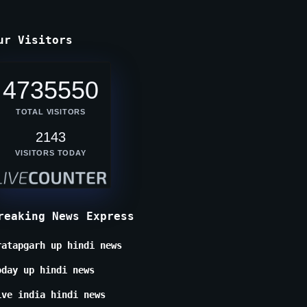
ur Visitors
4735550
TOTAL VISITORS
2143
VISITORS TODAY
reaking News Express
ratapgarh up hindi news
oday up hindi news
ive india hindi news