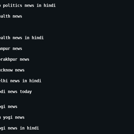
p politics news in hindi
ealth news
ealth news in hindi
anpur news
orakhpur news
ucknow news
elhi news in hindi
odi news today
ogi news
m yogi news
ogi news in hindi