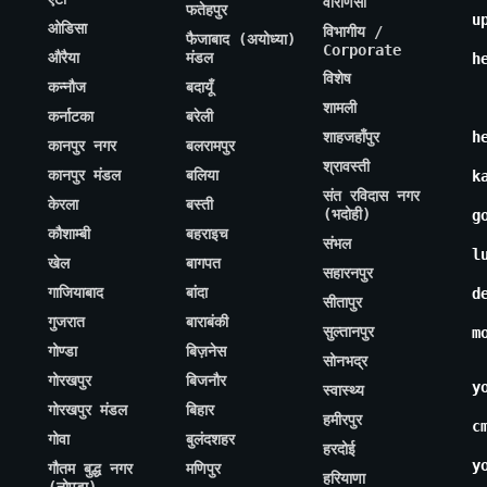
वाराणसी
फतेहपुर
u
ओडिसा
विभागीय /
फैजाबाद (अयोध्या)
Corporate
औरैया
मंडल
h
विशेष
कन्नौज
बदायूँ
शामली
कर्नाटका
बरेली
शाहजहाँपुर
h
कानपुर नगर
बलरामपुर
श्रावस्ती
कानपुर मंडल
बलिया
k
संत रविदास नगर
केरला
बस्ती
(भदोही)
g
कौशाम्बी
बहराइच
संभल
l
खेल
बागपत
सहारनपुर
गाजियाबाद
बांदा
d
सीतापुर
गुजरात
बाराबंकी
सुल्तानपुर
m
गोण्डा
बिज़नेस
सोनभद्र
गोरखपुर
बिजनौर
y
स्वास्थ्य
गोरखपुर मंडल
बिहार
हमीरपुर
c
गोवा
बुलंदशहर
हरदोई
y
गौतम बुद्ध नगर
मणिपुर
हरियाणा