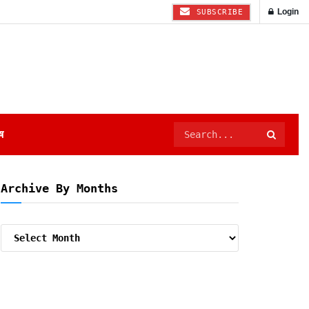
Login
SUBSCRIBE
ष
Archive By Months
Archive
By
Months