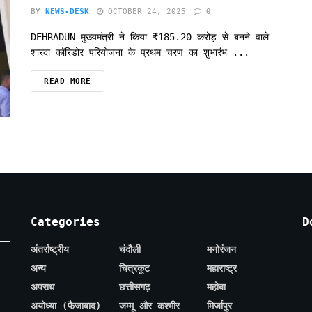
BY
NEWS-DESK
OCTOBER 24, 2025
0
DEHRADUN-मुख्यमंत्री ने किया ₹185.20 करोड़ से बनने वाले
शारदा कॉरिडोर परियोजना के प्रथम चरण का शुभारंभ ...
READ MORE
Categories
D
अंतर्राष्ट्रीय
चंदौली
मनोरंजन
अन्य
चित्रकूट
महाराष्ट्र
अपराध
छत्तीसगढ़
महोबा
अयोध्या (फैजाबाद)
जम्मू और कश्मीर
मिर्जापुर