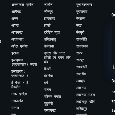
अरुणाचल प्रदेश
जालौन
मुज़फ्फरनगर
अलीगढ़
जौनपुर
मुरादाबाद
O
असम
झारखण्ड
मेघालय
आगरा
झांसी
मेरठ
आजमगढ़
ट्रेंडिंग न्यूज़
मैनपुरी
आतंकवाद
तमिलनाडु
राजनीति
)
आंध्र प्रदेश
तेलंगाना
राजस्थान
इटावा
दादरा और नगर
राज्य
हवेली एवं दमन और
इलाहाबाद
रामपुर
दीव
(प्रयागराज) मंडल
रायबरेली
दिल्ली
इलाहाबाद(
राष्ट्रीय
प्रयागराज )
देवरिया
B
लक्षद्वीप
ई-पेपर / ई-
धर्म
मैगज़ीन
लखनऊ
पंजाब
p
उत्तर प्रदेश
लखनऊ मंडल
पश्चिम बंगाल
उत्तराखंड
t
लखीमपुर खीरी
पुडुचेरी
उन्नाव
ललितपुर
प्रतापगढ़
l
एटा