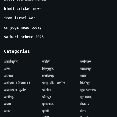
hindi cricket news
iran israel war
cm yogi news today
sarkari scheme 2025
Categories
अंतर्राष्ट्रीय
चंदौली
मनोरंजन
अन्य
चित्रकूट
महाराष्ट्र
अपराध
छत्तीसगढ़
महोबा
अयोध्या (फैजाबाद)
जम्मू और कश्मीर
मिर्जापुर
अरुणाचल प्रदेश
जालौन
मुज़फ्फरनगर
अलीगढ़
जौनपुर
मुरादाबाद
असम
झारखण्ड
मेघालय
आगरा
झांसी
मेरठ