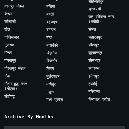
शाहजहाँपुर
कानपुर मंडल
बलिया
श्रावस्ती
केरला
बस्ती
संत रविदास नगर
कौशाम्बी
(भदोही)
बहराइच
खेल
संभल
बागपत
गाजियाबाद
सहारनपुर
बांदा
गुजरात
सीतापुर
बाराबंकी
गोण्डा
सुल्तानपुर
बिज़नेस
गोरखपुर
सोनभद्र
बिजनौर
गोरखपुर मंडल
स्वास्थ्य
बिहार
गोवा
हमीरपुर
बुलंदशहर
गौतम बुद्ध नगर
हरदोई
मणिपुर
(नोएडा)
हरियाणा
मथुरा
चंडीगढ़
हिमाचल प्रदेश
मध्य प्रदेश
Archive By Months
Archive