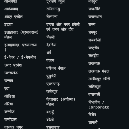
आजमगढ़
ट्रेंडिंग न्यूज़
मैनपुरी
आतंकवाद
तमिलनाडु
राजनीति
आंध्र प्रदेश
तेलंगाना
राजस्थान
इटावा
दादरा और नगर हवेली
राज्य
एवं दमन और दीव
इलाहाबाद (प्रयागराज)
रामपुर
मंडल
दिल्ली
रायबरेली
इलाहाबाद( प्रयागराज
देवरिया
राष्ट्रीय
)
धर्म
लक्षद्वीप
ई-पेपर / ई-मैगज़ीन
पंजाब
लखनऊ
उत्तर प्रदेश
पश्चिम बंगाल
लखनऊ मंडल
उत्तराखंड
पुडुचेरी
लखीमपुर खीरी
उन्नाव
प्रतापगढ़
ललितपुर
एटा
फतेहपुर
वाराणसी
ओडिसा
फैजाबाद (अयोध्या)
विभागीय /
औरैया
मंडल
Corporate
कन्नौज
बदायूँ
विशेष
कर्नाटका
बरेली
शामली
कानपुर नगर
बलरामपुर