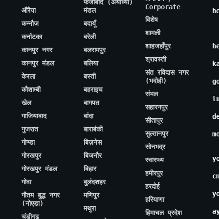
फैजाबाद (अयोध्या)
Corporate
औरैया
मंडल
h
विशेष
कन्नौज
बदायूँ
शामली
कर्नाटका
बरेली
शाहजहाँपुर
h
कानपुर नगर
बलरामपुर
श्रावस्ती
कानपुर मंडल
बलिया
k
संत रविदास नगर
केरला
बस्ती
(भदोही)
g
कौशाम्बी
बहराइच
संभल
l
खेल
बागपत
सहारनपुर
गाजियाबाद
बांदा
d
सीतापुर
गुजरात
बाराबंकी
सुल्तानपुर
m
गोण्डा
बिज़नेस
सोनभद्र
गोरखपुर
बिजनौर
y
स्वास्थ्य
गोरखपुर मंडल
बिहार
हमीरपुर
c
गोवा
बुलंदशहर
हरदोई
y
गौतम बुद्ध नगर
मणिपुर
हरियाणा
(नोएडा)
मथुरा
a
हिमाचल प्रदेश
चंडीगढ़