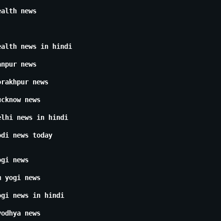
ealth news
ealth news in hindi
anpur news
orakhpur news
ucknow news
elhi news in hindi
odi news today
ogi news
m yogi news
ogi news in hindi
yodhya news