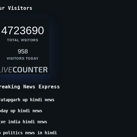
ur Visitors
4723690
TOTAL VISITORS
958
VISITORS TODAY
reaking News Express
ratapgarh up hindi news
oday up hindi news
ive india hindi news
p politics news in hindi