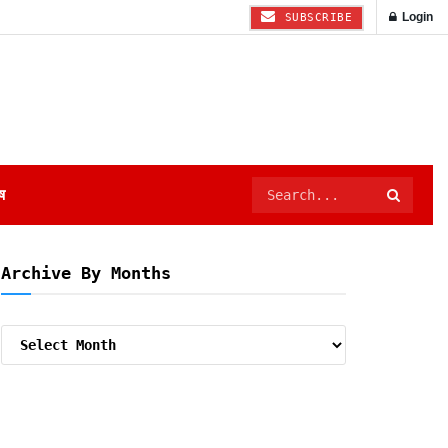
Login
SUBSCRIBE
ष
Archive By Months
Archive
By
Months