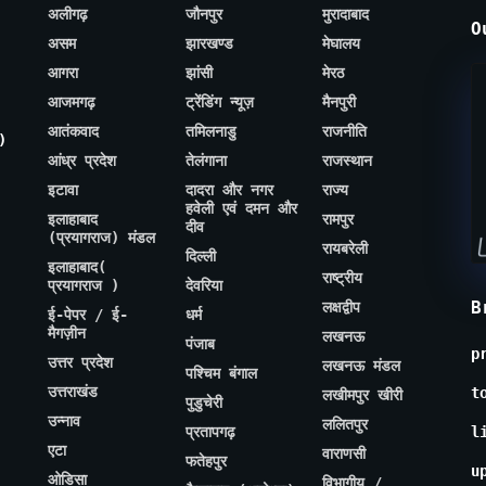
अलीगढ़
जौनपुर
मुरादाबाद
O
असम
झारखण्ड
मेघालय
आगरा
झांसी
मेरठ
आजमगढ़
ट्रेंडिंग न्यूज़
मैनपुरी
आतंकवाद
तमिलनाडु
राजनीति
)
आंध्र प्रदेश
तेलंगाना
राजस्थान
इटावा
दादरा और नगर
राज्य
हवेली एवं दमन और
इलाहाबाद
रामपुर
दीव
(प्रयागराज) मंडल
रायबरेली
दिल्ली
इलाहाबाद(
राष्ट्रीय
प्रयागराज )
देवरिया
B
लक्षद्वीप
ई-पेपर / ई-
धर्म
मैगज़ीन
लखनऊ
पंजाब
p
उत्तर प्रदेश
लखनऊ मंडल
पश्चिम बंगाल
उत्तराखंड
t
लखीमपुर खीरी
पुडुचेरी
उन्नाव
ललितपुर
प्रतापगढ़
l
एटा
वाराणसी
फतेहपुर
u
ओडिसा
विभागीय /