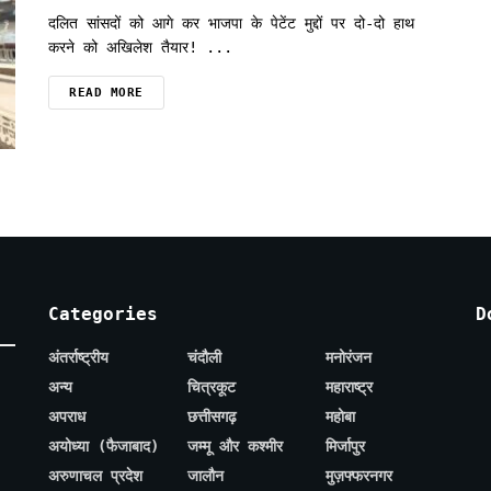
दलित सांसदों को आगे कर भाजपा के पेटेंट मुद्दों पर दो-दो हाथ
करने को अखिलेश तैयार! ...
READ MORE
Categories
D
अंतर्राष्ट्रीय
चंदौली
मनोरंजन
अन्य
चित्रकूट
महाराष्ट्र
अपराध
छत्तीसगढ़
महोबा
अयोध्या (फैजाबाद)
जम्मू और कश्मीर
मिर्जापुर
अरुणाचल प्रदेश
जालौन
मुज़फ्फरनगर