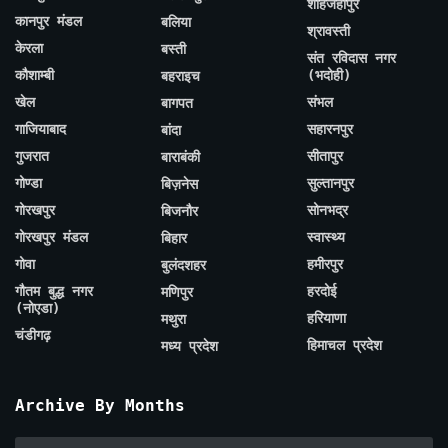
शाहजहाँपुर
कानपुर मंडल
बलिया
श्रावस्ती
केरला
बस्ती
संत रविदास नगर
कौशाम्बी
(भदोही)
बहराइच
खेल
संभल
बागपत
गाजियाबाद
सहारनपुर
बांदा
गुजरात
सीतापुर
बाराबंकी
गोण्डा
सुल्तानपुर
बिज़नेस
गोरखपुर
सोनभद्र
बिजनौर
गोरखपुर मंडल
स्वास्थ्य
बिहार
गोवा
हमीरपुर
बुलंदशहर
गौतम बुद्ध नगर
हरदोई
मणिपुर
(नोएडा)
हरियाणा
मथुरा
चंडीगढ़
हिमाचल प्रदेश
मध्य प्रदेश
Archive By Months
Archive