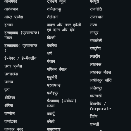
आजमगढ़
ट्रेंडिंग न्यूज़
मैनपुरी
आतंकवाद
तमिलनाडु
राजनीति
आंध्र प्रदेश
तेलंगाना
राजस्थान
इटावा
दादरा और नगर हवेली
राज्य
एवं दमन और दीव
इलाहाबाद (प्रयागराज)
रामपुर
मंडल
दिल्ली
रायबरेली
इलाहाबाद( प्रयागराज
देवरिया
राष्ट्रीय
)
धर्म
लक्षद्वीप
ई-पेपर / ई-मैगज़ीन
पंजाब
लखनऊ
उत्तर प्रदेश
पश्चिम बंगाल
लखनऊ मंडल
उत्तराखंड
पुडुचेरी
लखीमपुर खीरी
उन्नाव
प्रतापगढ़
ललितपुर
एटा
फतेहपुर
वाराणसी
ओडिसा
फैजाबाद (अयोध्या)
विभागीय /
औरैया
मंडल
Corporate
कन्नौज
बदायूँ
विशेष
कर्नाटका
बरेली
शामली
कानपुर नगर
बलरामपुर