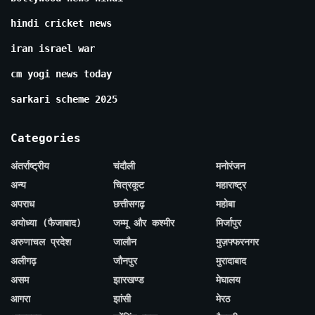
hindi cricket news
iran israel war
cm yogi news today
sarkari scheme 2025
Categories
अंतर्राष्ट्रीय
चंदौली
मनोरंजन
अन्य
चित्रकूट
महाराष्ट्र
अपराध
छत्तीसगढ़
महोबा
अयोध्या (फैजाबाद)
जम्मू और कश्मीर
मिर्जापुर
अरुणाचल प्रदेश
जालौन
मुज़फ्फरनगर
अलीगढ़
जौनपुर
मुरादाबाद
असम
झारखण्ड
मेघालय
आगरा
झांसी
मेरठ