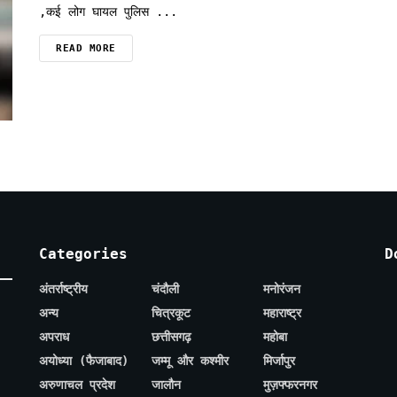
,कई लोग घायल पुलिस ...
READ MORE
Categories
D
अंतर्राष्ट्रीय
चंदौली
मनोरंजन
अन्य
चित्रकूट
महाराष्ट्र
अपराध
छत्तीसगढ़
महोबा
अयोध्या (फैजाबाद)
जम्मू और कश्मीर
मिर्जापुर
अरुणाचल प्रदेश
जालौन
मुज़फ्फरनगर