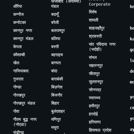
फैजाबाद (अयोध्या)
Corporate
औरैया
मंडल
h
विशेष
कन्नौज
बदायूँ
शामली
कर्नाटका
बरेली
शाहजहाँपुर
h
कानपुर नगर
बलरामपुर
श्रावस्ती
कानपुर मंडल
बलिया
k
संत रविदास नगर
केरला
बस्ती
(भदोही)
g
कौशाम्बी
बहराइच
संभल
l
खेल
बागपत
सहारनपुर
गाजियाबाद
बांदा
d
सीतापुर
गुजरात
बाराबंकी
सुल्तानपुर
m
गोण्डा
बिज़नेस
सोनभद्र
गोरखपुर
बिजनौर
y
स्वास्थ्य
गोरखपुर मंडल
बिहार
हमीरपुर
c
गोवा
बुलंदशहर
हरदोई
y
गौतम बुद्ध नगर
मणिपुर
हरियाणा
(नोएडा)
मथुरा
a
हिमाचल प्रदेश
चंडीगढ़