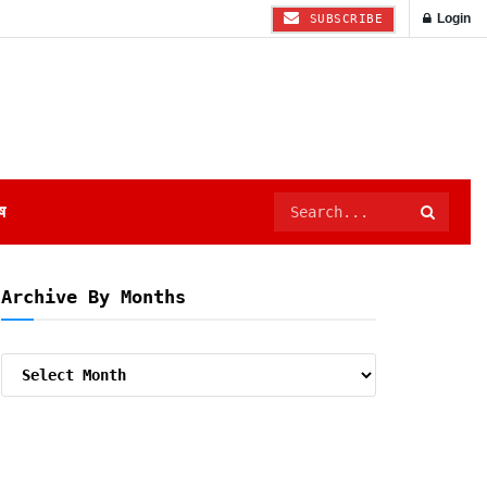
Login
SUBSCRIBE
ष
Archive By Months
Archive
By
Months