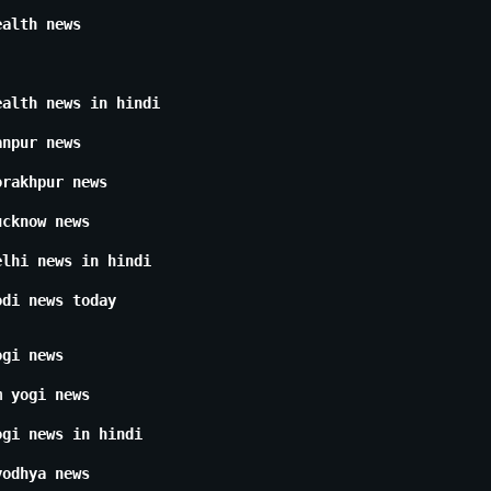
ealth news
ealth news in hindi
anpur news
orakhpur news
ucknow news
elhi news in hindi
odi news today
ogi news
m yogi news
ogi news in hindi
yodhya news