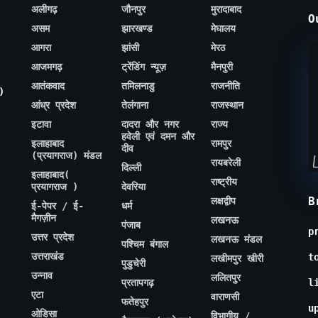
अलीगढ़
जौनपुर
मुरादाबाद
O
असम
झारखण्ड
मेघालय
आगरा
झांसी
मेरठ
आजमगढ़
ट्रेंडिंग न्यूज़
मैनपुरी
आतंकवाद
तमिलनाडु
राजनीति
)
आंध्र प्रदेश
तेलंगाना
राजस्थान
इटावा
दादरा और नगर
राज्य
हवेली एवं दमन और
इलाहाबाद
रामपुर
दीव
(प्रयागराज) मंडल
रायबरेली
दिल्ली
इलाहाबाद(
राष्ट्रीय
प्रयागराज )
देवरिया
B
लक्षद्वीप
ई-पेपर / ई-
धर्म
मैगज़ीन
लखनऊ
पंजाब
p
उत्तर प्रदेश
लखनऊ मंडल
पश्चिम बंगाल
उत्तराखंड
t
लखीमपुर खीरी
पुडुचेरी
उन्नाव
ललितपुर
प्रतापगढ़
l
एटा
वाराणसी
फतेहपुर
u
ओडिसा
विभागीय /