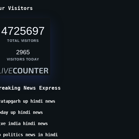
ur Visitors
4725697
TOTAL VISITORS
2965
VISITORS TODAY
reaking News Express
ratapgarh up hindi news
oday up hindi news
ive india hindi news
p politics news in hindi