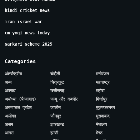
hindi cricket news
iran israel war
cm yogi news today
sarkari scheme 2025
Categories
अंतर्राष्ट्रीय
चंदौली
मनोरंजन
अन्य
चित्रकूट
महाराष्ट्र
अपराध
छत्तीसगढ़
महोबा
अयोध्या (फैजाबाद)
जम्मू और कश्मीर
मिर्जापुर
अरुणाचल प्रदेश
जालौन
मुज़फ्फरनगर
अलीगढ़
जौनपुर
मुरादाबाद
असम
झारखण्ड
मेघालय
आगरा
झांसी
मेरठ