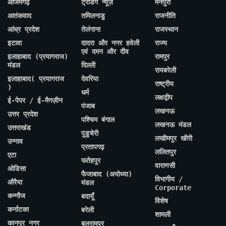
आजमगढ़
ट्रेंडिंग न्यूज़
मैनपुरी
आतंकवाद
तमिलनाडु
राजनीति
आंध्र प्रदेश
तेलंगाना
राजस्थान
इटावा
दादरा और नगर हवेली
राज्य
एवं दमन और दीव
इलाहाबाद (प्रयागराज)
रामपुर
मंडल
दिल्ली
रायबरेली
इलाहाबाद( प्रयागराज
देवरिया
राष्ट्रीय
)
धर्म
लक्षद्वीप
ई-पेपर / ई-मैगज़ीन
पंजाब
लखनऊ
उत्तर प्रदेश
पश्चिम बंगाल
लखनऊ मंडल
उत्तराखंड
पुडुचेरी
लखीमपुर खीरी
उन्नाव
प्रतापगढ़
ललितपुर
एटा
फतेहपुर
वाराणसी
ओडिसा
फैजाबाद (अयोध्या)
विभागीय /
औरैया
मंडल
Corporate
कन्नौज
बदायूँ
विशेष
कर्नाटका
बरेली
शामली
कानपुर नगर
बलरामपुर