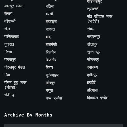
शाहजहाँपुर
कानपुर मंडल
बलिया
श्रावस्ती
केरला
बस्ती
संत रविदास नगर
कौशाम्बी
(भदोही)
बहराइच
खेल
संभल
बागपत
गाजियाबाद
सहारनपुर
बांदा
गुजरात
सीतापुर
बाराबंकी
गोण्डा
सुल्तानपुर
बिज़नेस
गोरखपुर
सोनभद्र
बिजनौर
गोरखपुर मंडल
स्वास्थ्य
बिहार
गोवा
हमीरपुर
बुलंदशहर
गौतम बुद्ध नगर
हरदोई
मणिपुर
(नोएडा)
हरियाणा
मथुरा
चंडीगढ़
हिमाचल प्रदेश
मध्य प्रदेश
Archive By Months
Archive