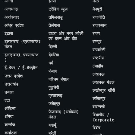
आगरा
झांसी
मेरठ
आजमगढ़
ट्रेंडिंग न्यूज़
मैनपुरी
आतंकवाद
तमिलनाडु
राजनीति
आंध्र प्रदेश
तेलंगाना
राजस्थान
इटावा
दादरा और नगर हवेली
राज्य
एवं दमन और दीव
इलाहाबाद (प्रयागराज)
रामपुर
मंडल
दिल्ली
रायबरेली
इलाहाबाद( प्रयागराज
देवरिया
राष्ट्रीय
)
धर्म
लक्षद्वीप
ई-पेपर / ई-मैगज़ीन
पंजाब
लखनऊ
उत्तर प्रदेश
पश्चिम बंगाल
लखनऊ मंडल
उत्तराखंड
पुडुचेरी
लखीमपुर खीरी
उन्नाव
प्रतापगढ़
ललितपुर
एटा
फतेहपुर
वाराणसी
ओडिसा
फैजाबाद (अयोध्या)
विभागीय /
औरैया
मंडल
Corporate
कन्नौज
बदायूँ
विशेष
कर्नाटका
बरेली