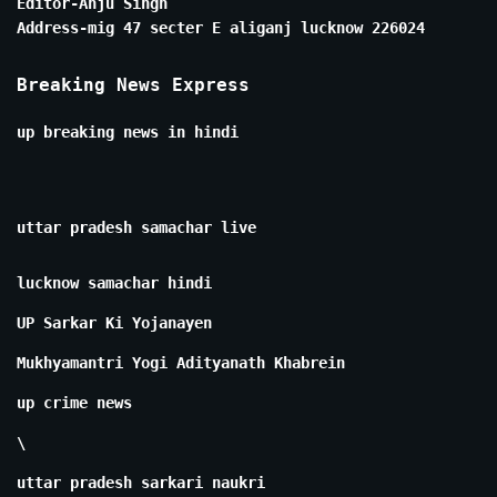
Editor-Anju Singh
Address-mig 47 secter E aliganj lucknow 226024
Breaking News Express
up breaking news in hindi
uttar pradesh samachar live
lucknow samachar hindi
UP Sarkar Ki Yojanayen
Mukhyamantri Yogi Adityanath Khabrein
up crime news
\
uttar pradesh sarkari naukri