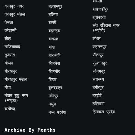
शामली
कानपुर नगर
बलरामपुर
शाहजहाँपुर
कानपुर मंडल
बलिया
श्रावस्ती
केरला
बस्ती
संत रविदास नगर
कौशाम्बी
(भदोही)
बहराइच
खेल
संभल
बागपत
गाजियाबाद
सहारनपुर
बांदा
गुजरात
सीतापुर
बाराबंकी
गोण्डा
सुल्तानपुर
बिज़नेस
गोरखपुर
सोनभद्र
बिजनौर
गोरखपुर मंडल
स्वास्थ्य
बिहार
गोवा
हमीरपुर
बुलंदशहर
गौतम बुद्ध नगर
हरदोई
मणिपुर
(नोएडा)
हरियाणा
मथुरा
चंडीगढ़
हिमाचल प्रदेश
मध्य प्रदेश
Archive By Months