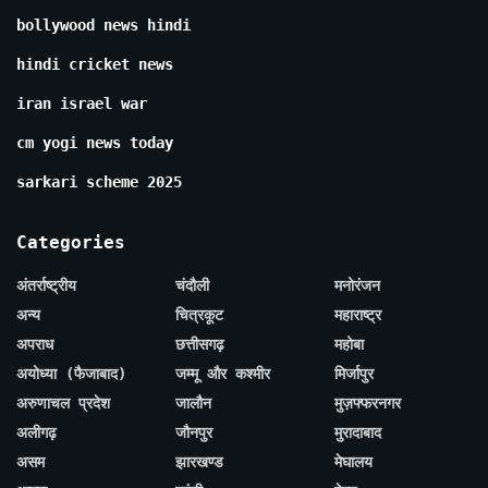
bollywood news hindi
hindi cricket news
iran israel war
cm yogi news today
sarkari scheme 2025
Categories
अंतर्राष्ट्रीय
चंदौली
मनोरंजन
अन्य
चित्रकूट
महाराष्ट्र
अपराध
छत्तीसगढ़
महोबा
अयोध्या (फैजाबाद)
जम्मू और कश्मीर
मिर्जापुर
अरुणाचल प्रदेश
जालौन
मुज़फ्फरनगर
अलीगढ़
जौनपुर
मुरादाबाद
असम
झारखण्ड
मेघालय