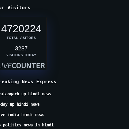
ur Visitors
4720224
TOTAL VISITORS
3287
VISITORS TODAY
reaking News Express
ratapgarh up hindi news
oday up hindi news
ive india hindi news
p politics news in hindi