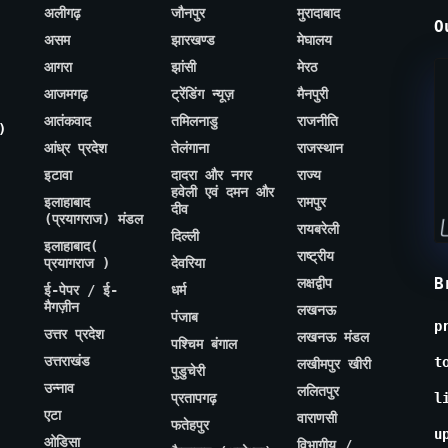
अलीगढ़
जौनपुर
मुरादाबाद
O
असम
झारखण्ड
मेघालय
आगरा
झांसी
मेरठ
आजमगढ़
ट्रेंडिंग न्यूज़
मैनपुरी
आतंकवाद
तमिलनाडु
राजनीति
)
आंध्र प्रदेश
तेलंगाना
राजस्थान
इटावा
दादरा और नगर
राज्य
हवेली एवं दमन और
इलाहाबाद
रामपुर
दीव
(प्रयागराज) मंडल
रायबरेली
दिल्ली
इलाहाबाद(
राष्ट्रीय
प्रयागराज )
देवरिया
B
लक्षद्वीप
ई-पेपर / ई-
धर्म
मैगज़ीन
लखनऊ
पंजाब
p
उत्तर प्रदेश
लखनऊ मंडल
पश्चिम बंगाल
उत्तराखंड
t
लखीमपुर खीरी
पुडुचेरी
उन्नाव
ललितपुर
प्रतापगढ़
l
एटा
वाराणसी
फतेहपुर
u
ओडिसा
विभागीय /