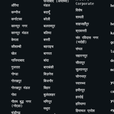
फैजाबाद (अयोध्या)
Corporate
औरैया
मंडल
h
विशेष
कन्नौज
बदायूँ
शामली
कर्नाटका
बरेली
शाहजहाँपुर
h
कानपुर नगर
बलरामपुर
श्रावस्ती
कानपुर मंडल
बलिया
k
संत रविदास नगर
केरला
बस्ती
(भदोही)
g
कौशाम्बी
बहराइच
संभल
l
खेल
बागपत
सहारनपुर
गाजियाबाद
बांदा
d
सीतापुर
गुजरात
बाराबंकी
सुल्तानपुर
m
गोण्डा
बिज़नेस
सोनभद्र
गोरखपुर
बिजनौर
y
स्वास्थ्य
गोरखपुर मंडल
बिहार
हमीरपुर
c
गोवा
बुलंदशहर
हरदोई
y
गौतम बुद्ध नगर
मणिपुर
हरियाणा
(नोएडा)
मथुरा
a
हिमाचल प्रदेश
चंडीगढ़