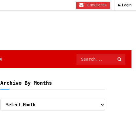
Login
SUBSCRIBE
ष
Archive By Months
Archive
By
Months