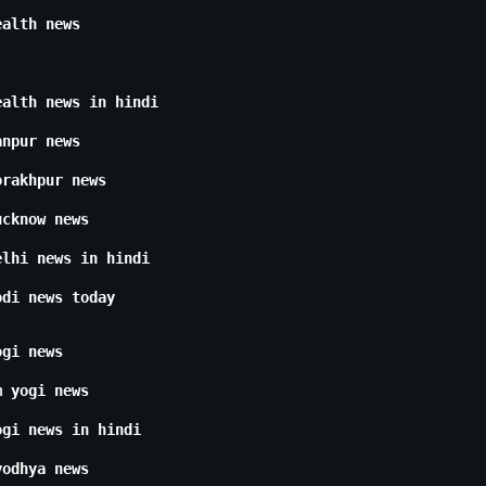
ealth news
ealth news in hindi
anpur news
orakhpur news
ucknow news
elhi news in hindi
odi news today
ogi news
m yogi news
ogi news in hindi
yodhya news