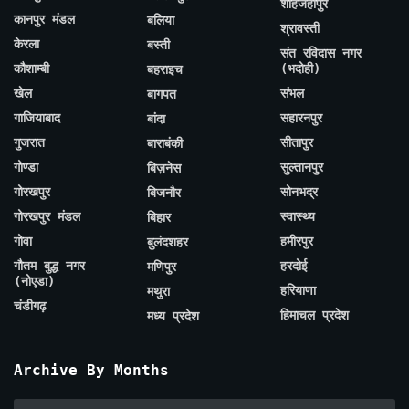
शाहजहाँपुर
कानपुर मंडल
बलिया
श्रावस्ती
केरला
बस्ती
संत रविदास नगर
कौशाम्बी
(भदोही)
बहराइच
खेल
संभल
बागपत
गाजियाबाद
सहारनपुर
बांदा
गुजरात
सीतापुर
बाराबंकी
गोण्डा
सुल्तानपुर
बिज़नेस
गोरखपुर
सोनभद्र
बिजनौर
गोरखपुर मंडल
स्वास्थ्य
बिहार
गोवा
हमीरपुर
बुलंदशहर
गौतम बुद्ध नगर
हरदोई
मणिपुर
(नोएडा)
हरियाणा
मथुरा
चंडीगढ़
हिमाचल प्रदेश
मध्य प्रदेश
Archive By Months
Archive