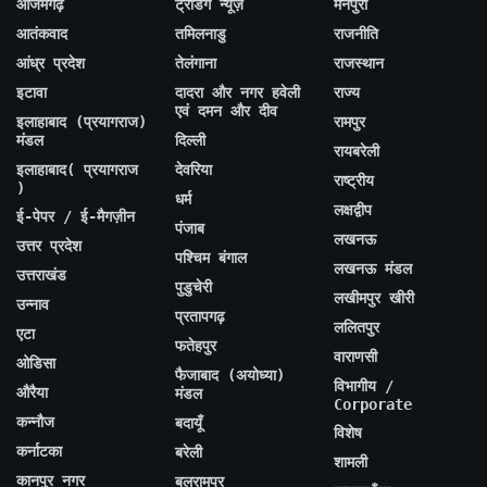
आजमगढ़
ट्रेंडिंग न्यूज़
मैनपुरी
आतंकवाद
तमिलनाडु
राजनीति
आंध्र प्रदेश
तेलंगाना
राजस्थान
इटावा
दादरा और नगर हवेली
राज्य
एवं दमन और दीव
इलाहाबाद (प्रयागराज)
रामपुर
मंडल
दिल्ली
रायबरेली
इलाहाबाद( प्रयागराज
देवरिया
राष्ट्रीय
)
धर्म
लक्षद्वीप
ई-पेपर / ई-मैगज़ीन
पंजाब
लखनऊ
उत्तर प्रदेश
पश्चिम बंगाल
लखनऊ मंडल
उत्तराखंड
पुडुचेरी
लखीमपुर खीरी
उन्नाव
प्रतापगढ़
ललितपुर
एटा
फतेहपुर
वाराणसी
ओडिसा
फैजाबाद (अयोध्या)
विभागीय /
औरैया
मंडल
Corporate
कन्नौज
बदायूँ
विशेष
कर्नाटका
बरेली
शामली
कानपुर नगर
बलरामपुर