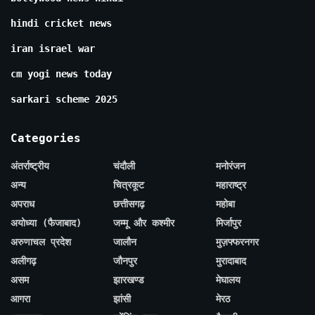
hindi cricket news
iran israel war
cm yogi news today
sarkari scheme 2025
Categories
अंतर्राष्ट्रीय
चंदौली
मनोरंजन
अन्य
चित्रकूट
महाराष्ट्र
अपराध
छत्तीसगढ़
महोबा
अयोध्या (फैजाबाद)
जम्मू और कश्मीर
मिर्जापुर
अरुणाचल प्रदेश
जालौन
मुज़फ्फरनगर
अलीगढ़
जौनपुर
मुरादाबाद
असम
झारखण्ड
मेघालय
आगरा
झांसी
मेरठ