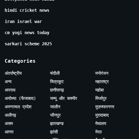
hindi cricket news
iran israel war
cm yogi news today
sarkari scheme 2025
Categories
अंतर्राष्ट्रीय
चंदौली
मनोरंजन
अन्य
चित्रकूट
महाराष्ट्र
अपराध
छत्तीसगढ़
महोबा
अयोध्या (फैजाबाद)
जम्मू और कश्मीर
मिर्जापुर
अरुणाचल प्रदेश
जालौन
मुज़फ्फरनगर
अलीगढ़
जौनपुर
मुरादाबाद
असम
झारखण्ड
मेघालय
आगरा
झांसी
मेरठ