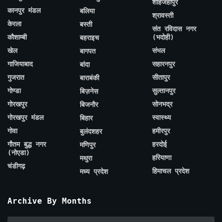
शाहजहाँपुर
कानपुर मंडल
बलिया
श्रावस्ती
केरला
बस्ती
संत रविदास नगर
कौशाम्बी
(भदोही)
बहराइच
खेल
संभल
बागपत
गाजियाबाद
सहारनपुर
बांदा
गुजरात
सीतापुर
बाराबंकी
गोण्डा
सुल्तानपुर
बिज़नेस
गोरखपुर
सोनभद्र
बिजनौर
गोरखपुर मंडल
स्वास्थ्य
बिहार
गोवा
हमीरपुर
बुलंदशहर
गौतम बुद्ध नगर
हरदोई
मणिपुर
(नोएडा)
हरियाणा
मथुरा
चंडीगढ़
हिमाचल प्रदेश
मध्य प्रदेश
Archive By Months
Archive