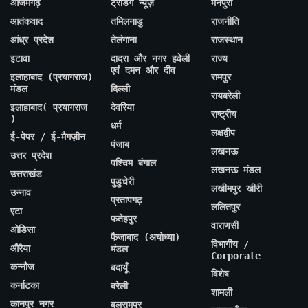
आजमगढ़
ट्रेंडिंग न्यूज़
मैनपुरी
आतंकवाद
तमिलनाडु
राजनीति
आंध्र प्रदेश
तेलंगाना
राजस्थान
इटावा
दादरा और नगर हवेली
राज्य
एवं दमन और दीव
इलाहाबाद (प्रयागराज)
रामपुर
मंडल
दिल्ली
रायबरेली
इलाहाबाद( प्रयागराज
देवरिया
राष्ट्रीय
)
धर्म
लक्षद्वीप
ई-पेपर / ई-मैगज़ीन
पंजाब
लखनऊ
उत्तर प्रदेश
पश्चिम बंगाल
लखनऊ मंडल
उत्तराखंड
पुडुचेरी
लखीमपुर खीरी
उन्नाव
प्रतापगढ़
ललितपुर
एटा
फतेहपुर
वाराणसी
ओडिसा
फैजाबाद (अयोध्या)
विभागीय /
औरैया
मंडल
Corporate
कन्नौज
बदायूँ
विशेष
कर्नाटका
बरेली
शामली
कानपुर नगर
बलरामपुर