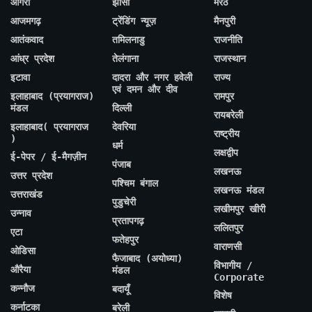
आगरा
झांसी
मेरठ
आजमगढ़
ट्रेंडिंग न्यूज़
मैनपुरी
आतंकवाद
तमिलनाडु
राजनीति
आंध्र प्रदेश
तेलंगाना
राजस्थान
इटावा
दादरा और नगर हवेली
राज्य
एवं दमन और दीव
इलाहाबाद (प्रयागराज)
रामपुर
मंडल
दिल्ली
रायबरेली
इलाहाबाद( प्रयागराज
देवरिया
राष्ट्रीय
)
धर्म
लक्षद्वीप
ई-पेपर / ई-मैगज़ीन
पंजाब
लखनऊ
उत्तर प्रदेश
पश्चिम बंगाल
लखनऊ मंडल
उत्तराखंड
पुडुचेरी
लखीमपुर खीरी
उन्नाव
प्रतापगढ़
ललितपुर
एटा
फतेहपुर
वाराणसी
ओडिसा
फैजाबाद (अयोध्या)
विभागीय /
औरैया
मंडल
Corporate
कन्नौज
बदायूँ
विशेष
कर्नाटका
बरेली