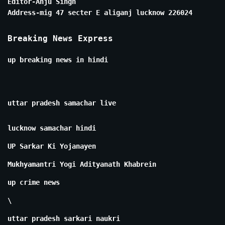
Editor-Anju Singh
Address-mig 47 secter E aliganj lucknow 226024
Breaking News Express
up breaking news in hindi
uttar pradesh samachar live
lucknow samachar hindi
UP Sarkar Ki Yojanayen
Mukhyamantri Yogi Adityanath Khabrein
up crime news
\
uttar pradesh sarkari naukri