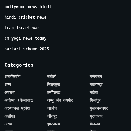
bollywood news hindi
hindi cricket news
iran israel war
cm yogi news today
sarkari scheme 2025
Categories
अंतर्राष्ट्रीय
चंदौली
मनोरंजन
अन्य
चित्रकूट
महाराष्ट्र
अपराध
छत्तीसगढ़
महोबा
अयोध्या (फैजाबाद)
जम्मू और कश्मीर
मिर्जापुर
अरुणाचल प्रदेश
जालौन
मुज़फ्फरनगर
अलीगढ़
जौनपुर
मुरादाबाद
असम
झारखण्ड
मेघालय