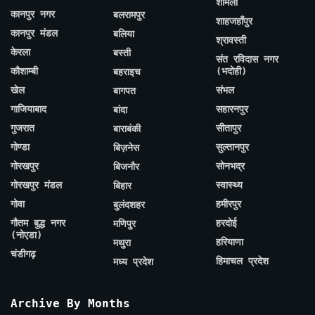
शामली
कानपुर नगर
बलरामपुर
शाहजहाँपुर
कानपुर मंडल
बलिया
श्रावस्ती
केरला
बस्ती
संत रविदास नगर
कौशाम्बी
(भदोही)
बहराइच
खेल
संभल
बागपत
गाजियाबाद
सहारनपुर
बांदा
गुजरात
सीतापुर
बाराबंकी
गोण्डा
सुल्तानपुर
बिज़नेस
गोरखपुर
सोनभद्र
बिजनौर
गोरखपुर मंडल
स्वास्थ्य
बिहार
गोवा
हमीरपुर
बुलंदशहर
गौतम बुद्ध नगर
हरदोई
मणिपुर
(नोएडा)
हरियाणा
मथुरा
चंडीगढ़
हिमाचल प्रदेश
मध्य प्रदेश
Archive By Months