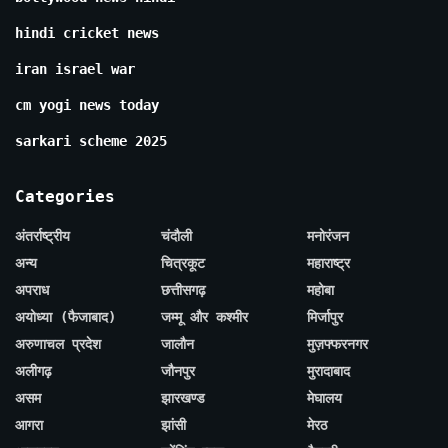
hindi cricket news
iran israel war
cm yogi news today
sarkari scheme 2025
Categories
अंतर्राष्ट्रीय
चंदौली
मनोरंजन
अन्य
चित्रकूट
महाराष्ट्र
अपराध
छत्तीसगढ़
महोबा
अयोध्या (फैजाबाद)
जम्मू और कश्मीर
मिर्जापुर
अरुणाचल प्रदेश
जालौन
मुज़फ्फरनगर
अलीगढ़
जौनपुर
मुरादाबाद
असम
झारखण्ड
मेघालय
आगरा
झांसी
मेरठ