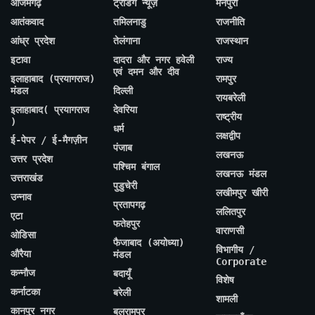
आजमगढ़
ट्रेंडिंग न्यूज़
मैनपुरी
आतंकवाद
तमिलनाडु
राजनीति
आंध्र प्रदेश
तेलंगाना
राजस्थान
इटावा
दादरा और नगर हवेली
राज्य
एवं दमन और दीव
इलाहाबाद (प्रयागराज)
रामपुर
मंडल
दिल्ली
रायबरेली
इलाहाबाद( प्रयागराज
देवरिया
राष्ट्रीय
)
धर्म
लक्षद्वीप
ई-पेपर / ई-मैगज़ीन
पंजाब
लखनऊ
उत्तर प्रदेश
पश्चिम बंगाल
लखनऊ मंडल
उत्तराखंड
पुडुचेरी
लखीमपुर खीरी
उन्नाव
प्रतापगढ़
ललितपुर
एटा
फतेहपुर
वाराणसी
ओडिसा
फैजाबाद (अयोध्या)
विभागीय /
औरैया
मंडल
Corporate
कन्नौज
बदायूँ
विशेष
कर्नाटका
बरेली
शामली
कानपुर नगर
बलरामपुर