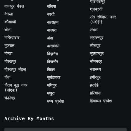
शाहजहाँपुर
कानपुर मंडल
बलिया
श्रावस्ती
केरला
बस्ती
संत रविदास नगर
कौशाम्बी
(भदोही)
बहराइच
खेल
संभल
बागपत
गाजियाबाद
सहारनपुर
बांदा
गुजरात
सीतापुर
बाराबंकी
गोण्डा
सुल्तानपुर
बिज़नेस
गोरखपुर
सोनभद्र
बिजनौर
गोरखपुर मंडल
स्वास्थ्य
बिहार
गोवा
हमीरपुर
बुलंदशहर
गौतम बुद्ध नगर
हरदोई
मणिपुर
(नोएडा)
हरियाणा
मथुरा
चंडीगढ़
हिमाचल प्रदेश
मध्य प्रदेश
Archive By Months
Archive