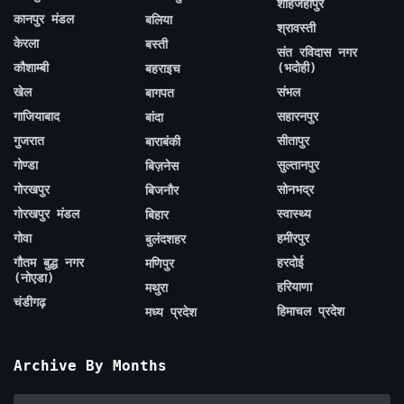
शाहजहाँपुर
कानपुर मंडल
बलिया
श्रावस्ती
केरला
बस्ती
संत रविदास नगर
कौशाम्बी
(भदोही)
बहराइच
खेल
संभल
बागपत
गाजियाबाद
सहारनपुर
बांदा
गुजरात
सीतापुर
बाराबंकी
गोण्डा
सुल्तानपुर
बिज़नेस
गोरखपुर
सोनभद्र
बिजनौर
गोरखपुर मंडल
स्वास्थ्य
बिहार
गोवा
हमीरपुर
बुलंदशहर
गौतम बुद्ध नगर
हरदोई
मणिपुर
(नोएडा)
हरियाणा
मथुरा
चंडीगढ़
हिमाचल प्रदेश
मध्य प्रदेश
Archive By Months
Archive