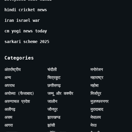
hindi cricket news
iran israel war
cm yogi news today
sarkari scheme 2025
Categories
अंतर्राष्ट्रीय
चंदौली
मनोरंजन
अन्य
चित्रकूट
महाराष्ट्र
अपराध
छत्तीसगढ़
महोबा
अयोध्या (फैजाबाद)
जम्मू और कश्मीर
मिर्जापुर
अरुणाचल प्रदेश
जालौन
मुज़फ्फरनगर
अलीगढ़
जौनपुर
मुरादाबाद
असम
झारखण्ड
मेघालय
आगरा
झांसी
मेरठ