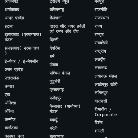
आजमगढ़
ट्रेंडिंग न्यूज़
मैनपुरी
आतंकवाद
तमिलनाडु
राजनीति
आंध्र प्रदेश
तेलंगाना
राजस्थान
इटावा
दादरा और नगर हवेली
राज्य
एवं दमन और दीव
इलाहाबाद (प्रयागराज)
रामपुर
मंडल
दिल्ली
रायबरेली
इलाहाबाद( प्रयागराज
देवरिया
राष्ट्रीय
)
धर्म
लक्षद्वीप
ई-पेपर / ई-मैगज़ीन
पंजाब
लखनऊ
उत्तर प्रदेश
पश्चिम बंगाल
लखनऊ मंडल
उत्तराखंड
पुडुचेरी
लखीमपुर खीरी
उन्नाव
प्रतापगढ़
ललितपुर
एटा
फतेहपुर
वाराणसी
ओडिसा
फैजाबाद (अयोध्या)
विभागीय /
औरैया
मंडल
Corporate
कन्नौज
बदायूँ
विशेष
कर्नाटका
बरेली
शामली
कानपुर नगर
बलरामपुर