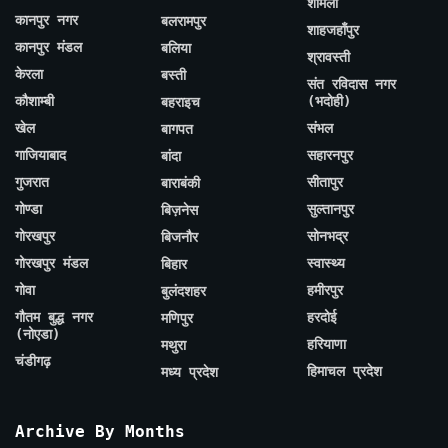
शामली
कानपुर नगर
बलरामपुर
शाहजहाँपुर
कानपुर मंडल
बलिया
श्रावस्ती
केरला
बस्ती
संत रविदास नगर
कौशाम्बी
(भदोही)
बहराइच
खेल
संभल
बागपत
गाजियाबाद
सहारनपुर
बांदा
गुजरात
सीतापुर
बाराबंकी
गोण्डा
सुल्तानपुर
बिज़नेस
गोरखपुर
सोनभद्र
बिजनौर
गोरखपुर मंडल
स्वास्थ्य
बिहार
गोवा
हमीरपुर
बुलंदशहर
गौतम बुद्ध नगर
हरदोई
मणिपुर
(नोएडा)
हरियाणा
मथुरा
चंडीगढ़
हिमाचल प्रदेश
मध्य प्रदेश
Archive By Months