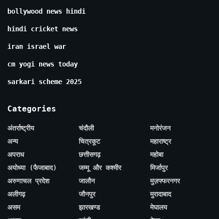
bollywood news hindi
hindi cricket news
iran israel war
cm yogi news today
sarkari scheme 2025
Categories
अंतर्राष्ट्रीय
चंदौली
मनोरंजन
अन्य
चित्रकूट
महाराष्ट्र
अपराध
छत्तीसगढ़
महोबा
अयोध्या (फैजाबाद)
जम्मू और कश्मीर
मिर्जापुर
अरुणाचल प्रदेश
जालौन
मुज़फ्फरनगर
अलीगढ़
जौनपुर
मुरादाबाद
असम
झारखण्ड
मेघालय