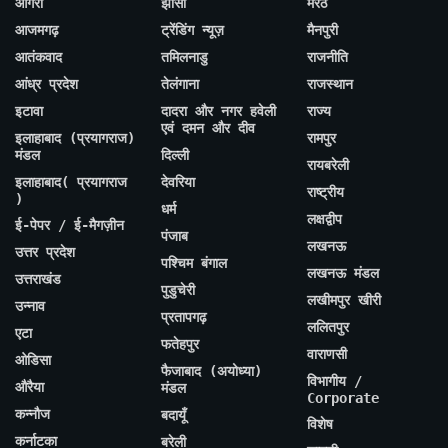
आगरा
झांसी
मेरठ
आजमगढ़
ट्रेंडिंग न्यूज़
मैनपुरी
आतंकवाद
तमिलनाडु
राजनीति
आंध्र प्रदेश
तेलंगाना
राजस्थान
इटावा
दादरा और नगर हवेली
राज्य
एवं दमन और दीव
इलाहाबाद (प्रयागराज)
रामपुर
मंडल
दिल्ली
रायबरेली
इलाहाबाद( प्रयागराज
देवरिया
राष्ट्रीय
)
धर्म
लक्षद्वीप
ई-पेपर / ई-मैगज़ीन
पंजाब
लखनऊ
उत्तर प्रदेश
पश्चिम बंगाल
लखनऊ मंडल
उत्तराखंड
पुडुचेरी
लखीमपुर खीरी
उन्नाव
प्रतापगढ़
ललितपुर
एटा
फतेहपुर
वाराणसी
ओडिसा
फैजाबाद (अयोध्या)
विभागीय /
औरैया
मंडल
Corporate
कन्नौज
बदायूँ
विशेष
कर्नाटका
बरेली