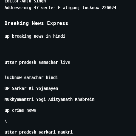
Editor-Anju Singh
Address-mig 47 secter E aliganj lucknow 226024
Breaking News Express
up breaking news in hindi
uttar pradesh samachar live
lucknow samachar hindi
UP Sarkar Ki Yojanayen
Mukhyamantri Yogi Adityanath Khabrein
up crime news
\
uttar pradesh sarkari naukri