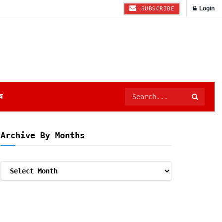
Login
SUBSCRIBE
ष
Archive By Months
Archive
By
Months