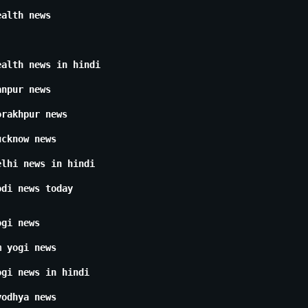
ealth news
ealth news in hindi
anpur news
orakhpur news
ucknow news
elhi news in hindi
odi news today
ogi news
m yogi news
ogi news in hindi
yodhya news