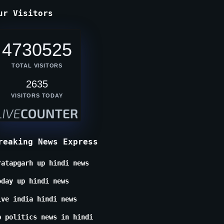
ur Visitors
4730525
TOTAL VISITORS
2635
VISITORS TODAY
reaking News Express
ratapgarh up hindi news
oday up hindi news
ive india hindi news
p politics news in hindi