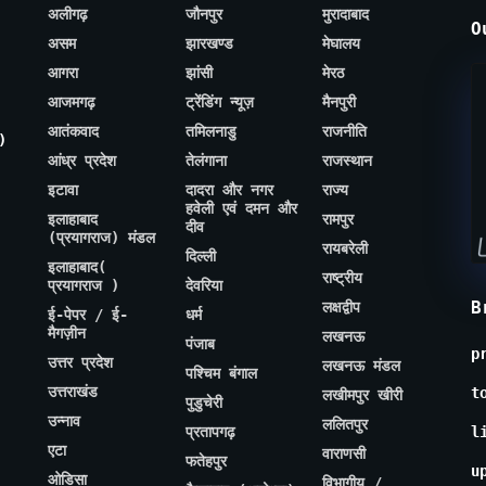
अलीगढ़
जौनपुर
मुरादाबाद
O
असम
झारखण्ड
मेघालय
आगरा
झांसी
मेरठ
आजमगढ़
ट्रेंडिंग न्यूज़
मैनपुरी
आतंकवाद
तमिलनाडु
राजनीति
)
आंध्र प्रदेश
तेलंगाना
राजस्थान
इटावा
दादरा और नगर
राज्य
हवेली एवं दमन और
इलाहाबाद
रामपुर
दीव
(प्रयागराज) मंडल
रायबरेली
दिल्ली
इलाहाबाद(
राष्ट्रीय
प्रयागराज )
देवरिया
B
लक्षद्वीप
ई-पेपर / ई-
धर्म
मैगज़ीन
लखनऊ
पंजाब
p
उत्तर प्रदेश
लखनऊ मंडल
पश्चिम बंगाल
उत्तराखंड
t
लखीमपुर खीरी
पुडुचेरी
उन्नाव
ललितपुर
प्रतापगढ़
l
एटा
वाराणसी
फतेहपुर
u
ओडिसा
विभागीय /