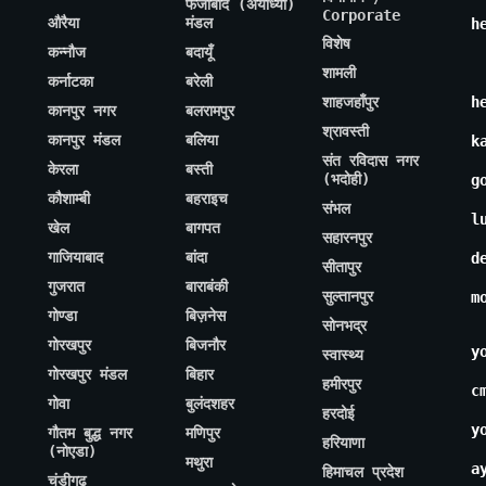
फैजाबाद (अयोध्या)
Corporate
औरैया
मंडल
h
विशेष
कन्नौज
बदायूँ
शामली
कर्नाटका
बरेली
शाहजहाँपुर
h
कानपुर नगर
बलरामपुर
श्रावस्ती
कानपुर मंडल
बलिया
k
संत रविदास नगर
केरला
बस्ती
(भदोही)
g
कौशाम्बी
बहराइच
संभल
l
खेल
बागपत
सहारनपुर
गाजियाबाद
बांदा
d
सीतापुर
गुजरात
बाराबंकी
सुल्तानपुर
m
गोण्डा
बिज़नेस
सोनभद्र
गोरखपुर
बिजनौर
y
स्वास्थ्य
गोरखपुर मंडल
बिहार
हमीरपुर
c
गोवा
बुलंदशहर
हरदोई
y
गौतम बुद्ध नगर
मणिपुर
हरियाणा
(नोएडा)
मथुरा
a
हिमाचल प्रदेश
चंडीगढ़