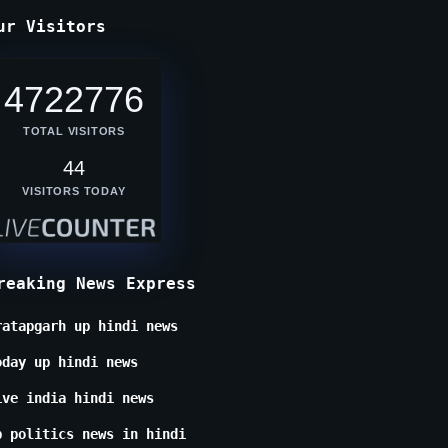
ur Visitors
4722776
TOTAL VISITORS
44
VISITORS TODAY
reaking News Express
ratapgarh up hindi news
oday up hindi news
ive india hindi news
p politics news in hindi