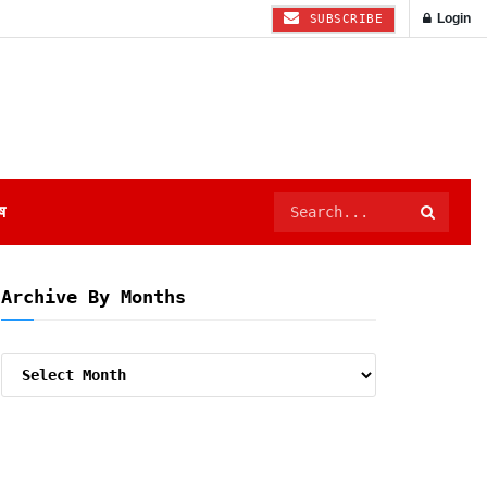
Login
SUBSCRIBE
ष
Archive By Months
Archive
By
Months