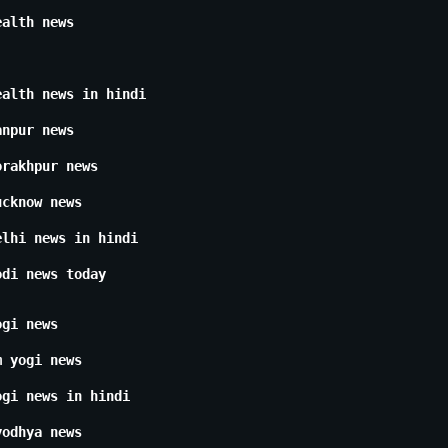
ealth news
ealth news in hindi
anpur news
orakhpur news
ucknow news
elhi news in hindi
odi news today
ogi news
m yogi news
ogi news in hindi
yodhya news