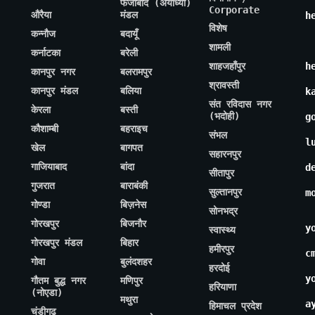
फैजाबाद (अयोध्या)
Corporate
औरैया
मंडल
h
विशेष
कन्नौज
बदायूँ
शामली
कर्नाटका
बरेली
शाहजहाँपुर
h
कानपुर नगर
बलरामपुर
श्रावस्ती
कानपुर मंडल
बलिया
k
संत रविदास नगर
केरला
बस्ती
(भदोही)
g
कौशाम्बी
बहराइच
संभल
l
खेल
बागपत
सहारनपुर
गाजियाबाद
बांदा
d
सीतापुर
गुजरात
बाराबंकी
सुल्तानपुर
m
गोण्डा
बिज़नेस
सोनभद्र
गोरखपुर
बिजनौर
y
स्वास्थ्य
गोरखपुर मंडल
बिहार
हमीरपुर
c
गोवा
बुलंदशहर
हरदोई
y
गौतम बुद्ध नगर
मणिपुर
हरियाणा
(नोएडा)
मथुरा
a
हिमाचल प्रदेश
चंडीगढ़