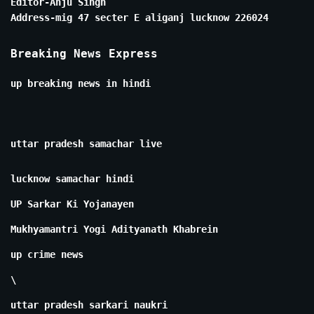
Editor-Anju Singh
Address-mig 47 secter E aliganj lucknow 226024
Breaking News Express
up breaking news in hindi
uttar pradesh samachar live
lucknow samachar hindi
UP Sarkar Ki Yojanayen
Mukhyamantri Yogi Adityanath Khabrein
up crime news
\
uttar pradesh sarkari naukri