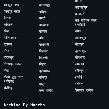
शामली
कानपुर नगर
बलरामपुर
शाहजहाँपुर
कानपुर मंडल
बलिया
श्रावस्ती
केरला
बस्ती
संत रविदास नगर
कौशाम्बी
(भदोही)
बहराइच
खेल
संभल
बागपत
गाजियाबाद
सहारनपुर
बांदा
गुजरात
सीतापुर
बाराबंकी
गोण्डा
सुल्तानपुर
बिज़नेस
गोरखपुर
सोनभद्र
बिजनौर
गोरखपुर मंडल
स्वास्थ्य
बिहार
गोवा
हमीरपुर
बुलंदशहर
गौतम बुद्ध नगर
हरदोई
मणिपुर
(नोएडा)
हरियाणा
मथुरा
चंडीगढ़
हिमाचल प्रदेश
मध्य प्रदेश
Archive By Months