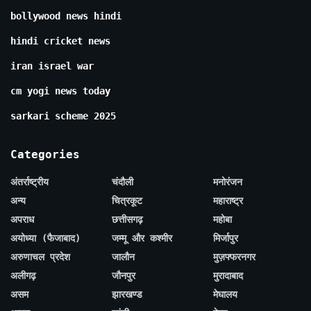
bollywood news hindi
hindi cricket news
iran israel war
cm yogi news today
sarkari scheme 2025
Categories
अंतर्राष्ट्रीय
चंदौली
मनोरंजन
अन्य
चित्रकूट
महाराष्ट्र
अपराध
छत्तीसगढ़
महोबा
अयोध्या (फैजाबाद)
जम्मू और कश्मीर
मिर्जापुर
अरुणाचल प्रदेश
जालौन
मुज़फ्फरनगर
अलीगढ़
जौनपुर
मुरादाबाद
असम
झारखण्ड
मेघालय