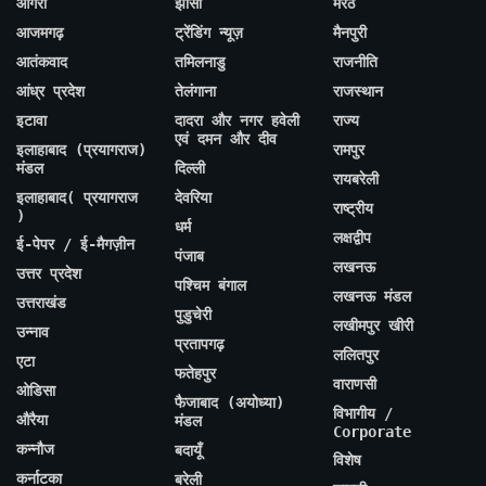
आगरा
झांसी
मेरठ
आजमगढ़
ट्रेंडिंग न्यूज़
मैनपुरी
आतंकवाद
तमिलनाडु
राजनीति
आंध्र प्रदेश
तेलंगाना
राजस्थान
इटावा
दादरा और नगर हवेली
राज्य
एवं दमन और दीव
इलाहाबाद (प्रयागराज)
रामपुर
मंडल
दिल्ली
रायबरेली
इलाहाबाद( प्रयागराज
देवरिया
राष्ट्रीय
)
धर्म
लक्षद्वीप
ई-पेपर / ई-मैगज़ीन
पंजाब
लखनऊ
उत्तर प्रदेश
पश्चिम बंगाल
लखनऊ मंडल
उत्तराखंड
पुडुचेरी
लखीमपुर खीरी
उन्नाव
प्रतापगढ़
ललितपुर
एटा
फतेहपुर
वाराणसी
ओडिसा
फैजाबाद (अयोध्या)
विभागीय /
औरैया
मंडल
Corporate
कन्नौज
बदायूँ
विशेष
कर्नाटका
बरेली