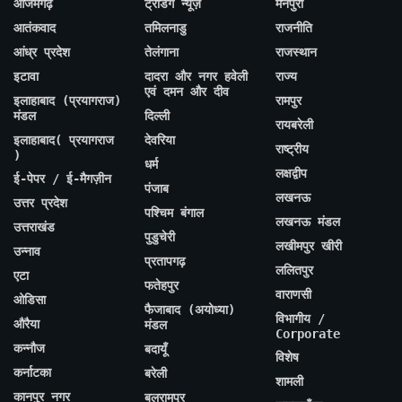
आजमगढ़
ट्रेंडिंग न्यूज़
मैनपुरी
आतंकवाद
तमिलनाडु
राजनीति
आंध्र प्रदेश
तेलंगाना
राजस्थान
इटावा
दादरा और नगर हवेली
राज्य
एवं दमन और दीव
इलाहाबाद (प्रयागराज)
रामपुर
मंडल
दिल्ली
रायबरेली
इलाहाबाद( प्रयागराज
देवरिया
राष्ट्रीय
)
धर्म
लक्षद्वीप
ई-पेपर / ई-मैगज़ीन
पंजाब
लखनऊ
उत्तर प्रदेश
पश्चिम बंगाल
लखनऊ मंडल
उत्तराखंड
पुडुचेरी
लखीमपुर खीरी
उन्नाव
प्रतापगढ़
ललितपुर
एटा
फतेहपुर
वाराणसी
ओडिसा
फैजाबाद (अयोध्या)
विभागीय /
औरैया
मंडल
Corporate
कन्नौज
बदायूँ
विशेष
कर्नाटका
बरेली
शामली
कानपुर नगर
बलरामपुर