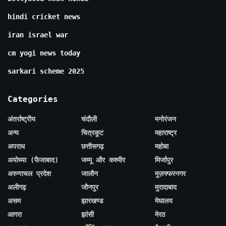
hindi cricket news
iran israel war
cm yogi news today
sarkari scheme 2025
Categories
अंतर्राष्ट्रीय
चंदौली
मनोरंजन
अन्य
चित्रकूट
महाराष्ट्र
अपराध
छत्तीसगढ़
महोबा
अयोध्या (फैजाबाद)
जम्मू और कश्मीर
मिर्जापुर
अरुणाचल प्रदेश
जालौन
मुज़फ्फरनगर
अलीगढ़
जौनपुर
मुरादाबाद
असम
झारखण्ड
मेघालय
आगरा
झांसी
मेरठ