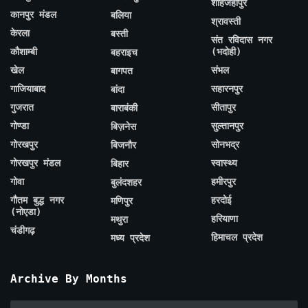
शाहजहाँपुर
कानपुर मंडल
बलिया
श्रावस्ती
केरला
बस्ती
संत रविदास नगर
कौशाम्बी
(भदोही)
बहराइच
खेल
संभल
बागपत
गाजियाबाद
सहारनपुर
बांदा
गुजरात
सीतापुर
बाराबंकी
गोण्डा
सुल्तानपुर
बिज़नेस
गोरखपुर
सोनभद्र
बिजनौर
गोरखपुर मंडल
स्वास्थ्य
बिहार
गोवा
हमीरपुर
बुलंदशहर
गौतम बुद्ध नगर
हरदोई
मणिपुर
(नोएडा)
हरियाणा
मथुरा
चंडीगढ़
हिमाचल प्रदेश
मध्य प्रदेश
Archive By Months
Archive