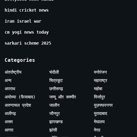
hindi cricket news
iran israel war
cm yogi news today
sarkari scheme 2025
Categories
अंतर्राष्ट्रीय
चंदौली
मनोरंजन
अन्य
चित्रकूट
महाराष्ट्र
अपराध
छत्तीसगढ़
महोबा
अयोध्या (फैजाबाद)
जम्मू और कश्मीर
मिर्जापुर
अरुणाचल प्रदेश
जालौन
मुज़फ्फरनगर
अलीगढ़
जौनपुर
मुरादाबाद
असम
झारखण्ड
मेघालय
आगरा
झांसी
मेरठ