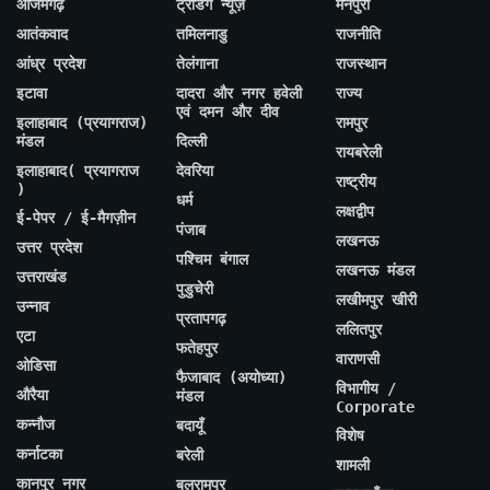
आजमगढ़
ट्रेंडिंग न्यूज़
मैनपुरी
आतंकवाद
तमिलनाडु
राजनीति
आंध्र प्रदेश
तेलंगाना
राजस्थान
इटावा
दादरा और नगर हवेली
राज्य
एवं दमन और दीव
इलाहाबाद (प्रयागराज)
रामपुर
मंडल
दिल्ली
रायबरेली
इलाहाबाद( प्रयागराज
देवरिया
राष्ट्रीय
)
धर्म
लक्षद्वीप
ई-पेपर / ई-मैगज़ीन
पंजाब
लखनऊ
उत्तर प्रदेश
पश्चिम बंगाल
लखनऊ मंडल
उत्तराखंड
पुडुचेरी
लखीमपुर खीरी
उन्नाव
प्रतापगढ़
ललितपुर
एटा
फतेहपुर
वाराणसी
ओडिसा
फैजाबाद (अयोध्या)
विभागीय /
औरैया
मंडल
Corporate
कन्नौज
बदायूँ
विशेष
कर्नाटका
बरेली
शामली
कानपुर नगर
बलरामपुर