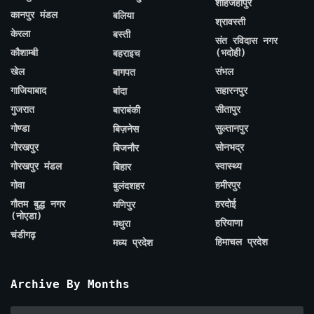
शाहजहाँपुर
कानपुर मंडल
बलिया
श्रावस्ती
केरला
बस्ती
संत रविदास नगर
कौशाम्बी
(भदोही)
बहराइच
खेल
संभल
बागपत
गाजियाबाद
सहारनपुर
बांदा
गुजरात
सीतापुर
बाराबंकी
गोण्डा
सुल्तानपुर
बिज़नेस
गोरखपुर
सोनभद्र
बिजनौर
गोरखपुर मंडल
स्वास्थ्य
बिहार
गोवा
हमीरपुर
बुलंदशहर
गौतम बुद्ध नगर
हरदोई
मणिपुर
(नोएडा)
हरियाणा
मथुरा
चंडीगढ़
हिमाचल प्रदेश
मध्य प्रदेश
Archive By Months
Archive