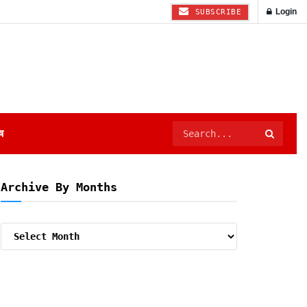
Login
SUBSCRIBE
ष
Archive By Months
Archive
By
Months