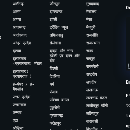
अलीगढ़
जौनपुर
मुरादाबाद
O
असम
झारखण्ड
मेघालय
आगरा
झांसी
मेरठ
आजमगढ़
ट्रेंडिंग न्यूज़
मैनपुरी
आतंकवाद
तमिलनाडु
राजनीति
)
आंध्र प्रदेश
तेलंगाना
राजस्थान
इटावा
दादरा और नगर
राज्य
हवेली एवं दमन और
इलाहाबाद
रामपुर
दीव
(प्रयागराज) मंडल
रायबरेली
दिल्ली
इलाहाबाद(
राष्ट्रीय
प्रयागराज )
देवरिया
B
लक्षद्वीप
ई-पेपर / ई-
धर्म
मैगज़ीन
लखनऊ
पंजाब
p
उत्तर प्रदेश
लखनऊ मंडल
पश्चिम बंगाल
उत्तराखंड
t
लखीमपुर खीरी
पुडुचेरी
उन्नाव
ललितपुर
प्रतापगढ़
l
एटा
वाराणसी
फतेहपुर
u
ओडिसा
विभागीय /