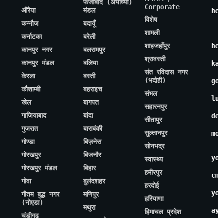
फैजाबाद (अयोध्या)
Corporate
औरैया
मंडल
h
विशेष
कन्नौज
बदायूँ
शामली
कर्नाटका
बरेली
शाहजहाँपुर
h
कानपुर नगर
बलरामपुर
श्रावस्ती
कानपुर मंडल
बलिया
k
संत रविदास नगर
केरला
बस्ती
(भदोही)
g
कौशाम्बी
बहराइच
संभल
l
खेल
बागपत
सहारनपुर
गाजियाबाद
बांदा
d
सीतापुर
गुजरात
बाराबंकी
सुल्तानपुर
m
गोण्डा
बिज़नेस
सोनभद्र
गोरखपुर
बिजनौर
y
स्वास्थ्य
गोरखपुर मंडल
बिहार
हमीरपुर
c
गोवा
बुलंदशहर
हरदोई
y
गौतम बुद्ध नगर
मणिपुर
हरियाणा
(नोएडा)
मथुरा
a
हिमाचल प्रदेश
चंडीगढ़