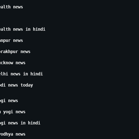
ealth news
ealth news in hindi
anpur news
orakhpur news
ucknow news
elhi news in hindi
odi news today
ogi news
m yogi news
ogi news in hindi
yodhya news