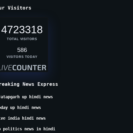
ur Visitors
4723318
TOTAL VISITORS
586
VISITORS TODAY
reaking News Express
ratapgarh up hindi news
oday up hindi news
ive india hindi news
p politics news in hindi