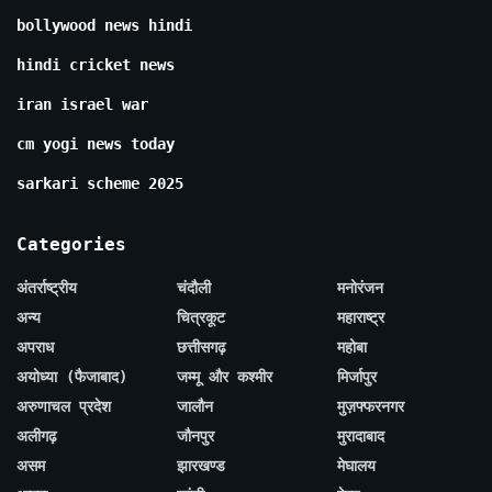
bollywood news hindi
hindi cricket news
iran israel war
cm yogi news today
sarkari scheme 2025
Categories
अंतर्राष्ट्रीय
चंदौली
मनोरंजन
अन्य
चित्रकूट
महाराष्ट्र
अपराध
छत्तीसगढ़
महोबा
अयोध्या (फैजाबाद)
जम्मू और कश्मीर
मिर्जापुर
अरुणाचल प्रदेश
जालौन
मुज़फ्फरनगर
अलीगढ़
जौनपुर
मुरादाबाद
असम
झारखण्ड
मेघालय