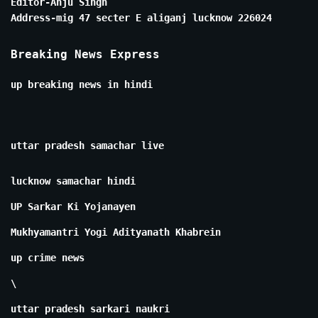
Editor-Anju Singh
Address-mig 47 secter E aliganj lucknow 226024
Breaking News Express
up breaking news in hindi
uttar pradesh samachar live
lucknow samachar hindi
UP Sarkar Ki Yojanayen
Mukhyamantri Yogi Adityanath Khabrein
up crime news
\
uttar pradesh sarkari naukri