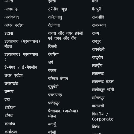
आगरा
झांसी
मेरठ
आजमगढ़
ट्रेंडिंग न्यूज़
मैनपुरी
आतंकवाद
तमिलनाडु
राजनीति
आंध्र प्रदेश
तेलंगाना
राजस्थान
इटावा
दादरा और नगर हवेली
राज्य
एवं दमन और दीव
इलाहाबाद (प्रयागराज)
रामपुर
मंडल
दिल्ली
रायबरेली
इलाहाबाद( प्रयागराज
देवरिया
राष्ट्रीय
)
धर्म
लक्षद्वीप
ई-पेपर / ई-मैगज़ीन
पंजाब
लखनऊ
उत्तर प्रदेश
पश्चिम बंगाल
लखनऊ मंडल
उत्तराखंड
पुडुचेरी
लखीमपुर खीरी
उन्नाव
प्रतापगढ़
ललितपुर
एटा
फतेहपुर
वाराणसी
ओडिसा
फैजाबाद (अयोध्या)
विभागीय /
औरैया
मंडल
Corporate
कन्नौज
बदायूँ
विशेष
कर्नाटका
बरेली