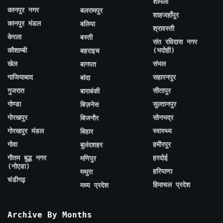
शामली
कानपुर नगर
बलरामपुर
शाहजहाँपुर
कानपुर मंडल
बलिया
श्रावस्ती
केरला
बस्ती
संत रविदास नगर
कौशाम्बी
(भदोही)
बहराइच
खेल
संभल
बागपत
गाजियाबाद
सहारनपुर
बांदा
गुजरात
सीतापुर
बाराबंकी
गोण्डा
सुल्तानपुर
बिज़नेस
गोरखपुर
सोनभद्र
बिजनौर
गोरखपुर मंडल
स्वास्थ्य
बिहार
गोवा
हमीरपुर
बुलंदशहर
गौतम बुद्ध नगर
हरदोई
मणिपुर
(नोएडा)
हरियाणा
मथुरा
चंडीगढ़
हिमाचल प्रदेश
मध्य प्रदेश
Archive By Months