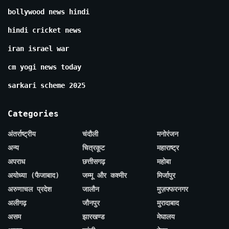
bollywood news hindi
hindi cricket news
iran israel war
cm yogi news today
sarkari scheme 2025
Categories
अंतर्राष्ट्रीय
चंदौली
मनोरंजन
अन्य
चित्रकूट
महाराष्ट्र
अपराध
छत्तीसगढ़
महोबा
अयोध्या (फैजाबाद)
जम्मू और कश्मीर
मिर्जापुर
अरुणाचल प्रदेश
जालौन
मुज़फ्फरनगर
अलीगढ़
जौनपुर
मुरादाबाद
असम
झारखण्ड
मेघालय