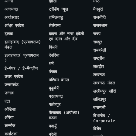
आगरा
झांसी
मेरठ
आजमगढ़
ट्रेंडिंग न्यूज़
मैनपुरी
आतंकवाद
तमिलनाडु
राजनीति
आंध्र प्रदेश
तेलंगाना
राजस्थान
इटावा
दादरा और नगर हवेली
राज्य
एवं दमन और दीव
इलाहाबाद (प्रयागराज)
रामपुर
मंडल
दिल्ली
रायबरेली
इलाहाबाद( प्रयागराज
देवरिया
राष्ट्रीय
)
धर्म
लक्षद्वीप
ई-पेपर / ई-मैगज़ीन
पंजाब
लखनऊ
उत्तर प्रदेश
पश्चिम बंगाल
लखनऊ मंडल
उत्तराखंड
पुडुचेरी
लखीमपुर खीरी
उन्नाव
प्रतापगढ़
ललितपुर
एटा
फतेहपुर
वाराणसी
ओडिसा
फैजाबाद (अयोध्या)
विभागीय /
औरैया
मंडल
Corporate
कन्नौज
बदायूँ
विशेष
कर्नाटका
बरेली