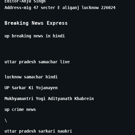
Editor-Anju Singh
Address-mig 47 secter E aliganj lucknow 226024
Breaking News Express
up breaking news in hindi
uttar pradesh samachar live
lucknow samachar hindi
UP Sarkar Ki Yojanayen
Mukhyamantri Yogi Adityanath Khabrein
up crime news
\
uttar pradesh sarkari naukri