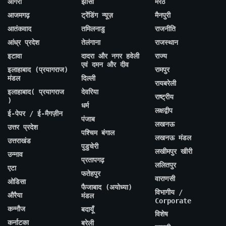
आगरा
झांसी
मेरठ
आजमगढ़
ट्रेंडिंग न्यूज़
मैनपुरी
आतंकवाद
तमिलनाडु
राजनीति
आंध्र प्रदेश
तेलंगाना
राजस्थान
इटावा
दादरा और नगर हवेली
राज्य
एवं दमन और दीव
इलाहाबाद (प्रयागराज)
रामपुर
मंडल
दिल्ली
रायबरेली
इलाहाबाद( प्रयागराज
देवरिया
राष्ट्रीय
)
धर्म
लक्षद्वीप
ई-पेपर / ई-मैगज़ीन
पंजाब
लखनऊ
उत्तर प्रदेश
पश्चिम बंगाल
लखनऊ मंडल
उत्तराखंड
पुडुचेरी
लखीमपुर खीरी
उन्नाव
प्रतापगढ़
ललितपुर
एटा
फतेहपुर
वाराणसी
ओडिसा
फैजाबाद (अयोध्या)
विभागीय /
औरैया
मंडल
Corporate
कन्नौज
बदायूँ
विशेष
कर्नाटका
बरेली