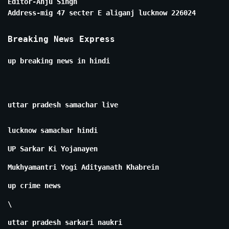
Editor-Anju Singh
Address-mig 47 secter E aliganj lucknow 226024
Breaking News Express
up breaking news in hindi
uttar pradesh samachar live
lucknow samachar hindi
UP Sarkar Ki Yojanayen
Mukhyamantri Yogi Adityanath Khabrein
up crime news
\
uttar pradesh sarkari naukri