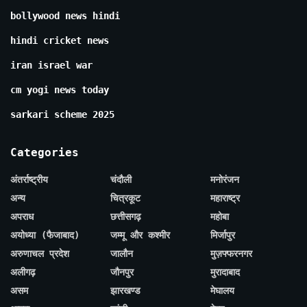
bollywood news hindi
hindi cricket news
iran israel war
cm yogi news today
sarkari scheme 2025
Categories
अंतर्राष्ट्रीय
चंदौली
मनोरंजन
अन्य
चित्रकूट
महाराष्ट्र
अपराध
छत्तीसगढ़
महोबा
अयोध्या (फैजाबाद)
जम्मू और कश्मीर
मिर्जापुर
अरुणाचल प्रदेश
जालौन
मुज़फ्फरनगर
अलीगढ़
जौनपुर
मुरादाबाद
असम
झारखण्ड
मेघालय