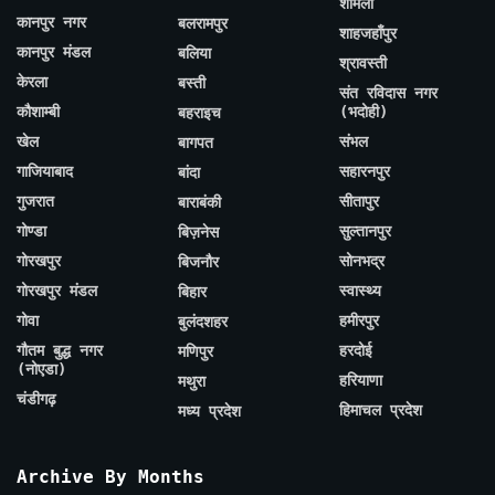
शामली
कानपुर नगर
बलरामपुर
शाहजहाँपुर
कानपुर मंडल
बलिया
श्रावस्ती
केरला
बस्ती
संत रविदास नगर
कौशाम्बी
(भदोही)
बहराइच
खेल
संभल
बागपत
गाजियाबाद
सहारनपुर
बांदा
गुजरात
सीतापुर
बाराबंकी
गोण्डा
सुल्तानपुर
बिज़नेस
गोरखपुर
सोनभद्र
बिजनौर
गोरखपुर मंडल
स्वास्थ्य
बिहार
गोवा
हमीरपुर
बुलंदशहर
गौतम बुद्ध नगर
हरदोई
मणिपुर
(नोएडा)
हरियाणा
मथुरा
चंडीगढ़
हिमाचल प्रदेश
मध्य प्रदेश
Archive By Months