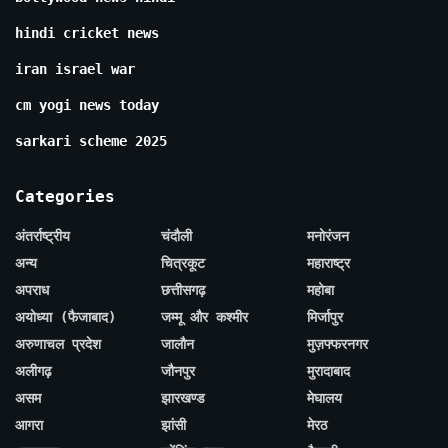
hindi cricket news
iran israel war
cm yogi news today
sarkari scheme 2025
Categories
अंतर्राष्ट्रीय
चंदौली
मनोरंजन
अन्य
चित्रकूट
महाराष्ट्र
अपराध
छत्तीसगढ़
महोबा
अयोध्या (फैजाबाद)
जम्मू और कश्मीर
मिर्जापुर
अरुणाचल प्रदेश
जालौन
मुज़फ्फरनगर
अलीगढ़
जौनपुर
मुरादाबाद
असम
झारखण्ड
मेघालय
आगरा
झांसी
मेरठ