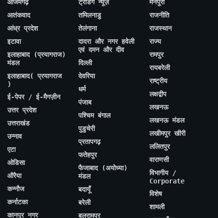
आजमगढ़
ट्रेंडिंग न्यूज़
मैनपुरी
आतंकवाद
तमिलनाडु
राजनीति
आंध्र प्रदेश
तेलंगाना
राजस्थान
इटावा
दादरा और नगर हवेली
राज्य
एवं दमन और दीव
इलाहाबाद (प्रयागराज)
रामपुर
मंडल
दिल्ली
रायबरेली
इलाहाबाद( प्रयागराज
देवरिया
राष्ट्रीय
)
धर्म
लक्षद्वीप
ई-पेपर / ई-मैगज़ीन
पंजाब
लखनऊ
उत्तर प्रदेश
पश्चिम बंगाल
लखनऊ मंडल
उत्तराखंड
पुडुचेरी
लखीमपुर खीरी
उन्नाव
प्रतापगढ़
ललितपुर
एटा
फतेहपुर
वाराणसी
ओडिसा
फैजाबाद (अयोध्या)
विभागीय /
औरैया
मंडल
Corporate
कन्नौज
बदायूँ
विशेष
कर्नाटका
बरेली
शामली
कानपुर नगर
बलरामपुर