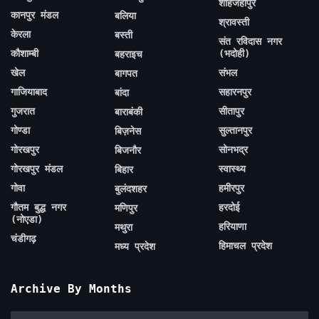
शाहजहाँपुर
कानपुर मंडल
बलिया
श्रावस्ती
केरला
बस्ती
संत रविदास नगर
कौशाम्बी
(भदोही)
बहराइच
खेल
संभल
बागपत
गाजियाबाद
सहारनपुर
बांदा
गुजरात
सीतापुर
बाराबंकी
गोण्डा
सुल्तानपुर
बिज़नेस
गोरखपुर
सोनभद्र
बिजनौर
गोरखपुर मंडल
स्वास्थ्य
बिहार
गोवा
हमीरपुर
बुलंदशहर
गौतम बुद्ध नगर
हरदोई
मणिपुर
(नोएडा)
हरियाणा
मथुरा
चंडीगढ़
हिमाचल प्रदेश
मध्य प्रदेश
Archive By Months
Archive