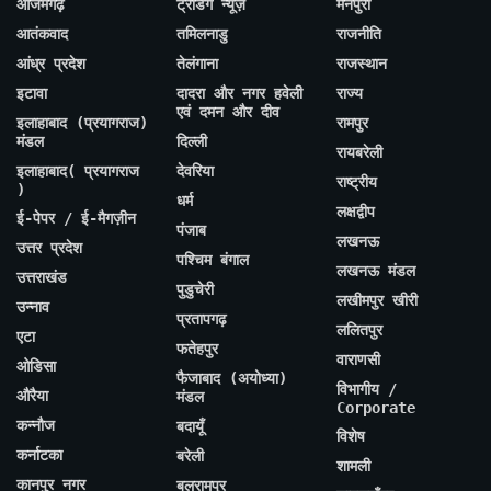
आजमगढ़
ट्रेंडिंग न्यूज़
मैनपुरी
आतंकवाद
तमिलनाडु
राजनीति
आंध्र प्रदेश
तेलंगाना
राजस्थान
इटावा
दादरा और नगर हवेली
राज्य
एवं दमन और दीव
इलाहाबाद (प्रयागराज)
रामपुर
मंडल
दिल्ली
रायबरेली
इलाहाबाद( प्रयागराज
देवरिया
राष्ट्रीय
)
धर्म
लक्षद्वीप
ई-पेपर / ई-मैगज़ीन
पंजाब
लखनऊ
उत्तर प्रदेश
पश्चिम बंगाल
लखनऊ मंडल
उत्तराखंड
पुडुचेरी
लखीमपुर खीरी
उन्नाव
प्रतापगढ़
ललितपुर
एटा
फतेहपुर
वाराणसी
ओडिसा
फैजाबाद (अयोध्या)
विभागीय /
औरैया
मंडल
Corporate
कन्नौज
बदायूँ
विशेष
कर्नाटका
बरेली
शामली
कानपुर नगर
बलरामपुर