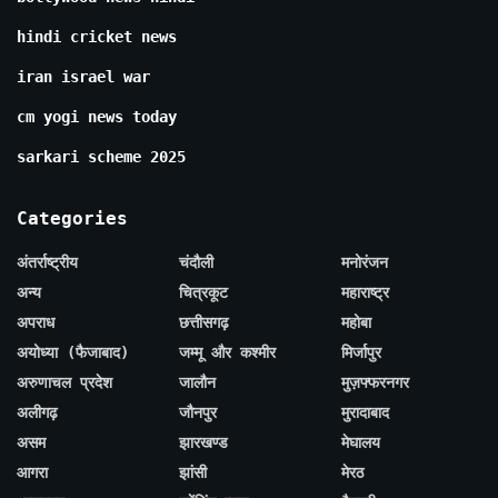
hindi cricket news
iran israel war
cm yogi news today
sarkari scheme 2025
Categories
अंतर्राष्ट्रीय
चंदौली
मनोरंजन
अन्य
चित्रकूट
महाराष्ट्र
अपराध
छत्तीसगढ़
महोबा
अयोध्या (फैजाबाद)
जम्मू और कश्मीर
मिर्जापुर
अरुणाचल प्रदेश
जालौन
मुज़फ्फरनगर
अलीगढ़
जौनपुर
मुरादाबाद
असम
झारखण्ड
मेघालय
आगरा
झांसी
मेरठ