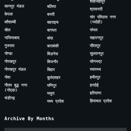
शाहजहाँपुर
कानपुर मंडल
बलिया
श्रावस्ती
केरला
बस्ती
संत रविदास नगर
कौशाम्बी
(भदोही)
बहराइच
खेल
संभल
बागपत
गाजियाबाद
सहारनपुर
बांदा
गुजरात
सीतापुर
बाराबंकी
गोण्डा
सुल्तानपुर
बिज़नेस
गोरखपुर
सोनभद्र
बिजनौर
गोरखपुर मंडल
स्वास्थ्य
बिहार
गोवा
हमीरपुर
बुलंदशहर
गौतम बुद्ध नगर
हरदोई
मणिपुर
(नोएडा)
हरियाणा
मथुरा
चंडीगढ़
हिमाचल प्रदेश
मध्य प्रदेश
Archive By Months
Archive