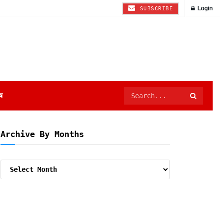
Login
SUBSCRIBE
ष
Archive By Months
Archive
By
Months