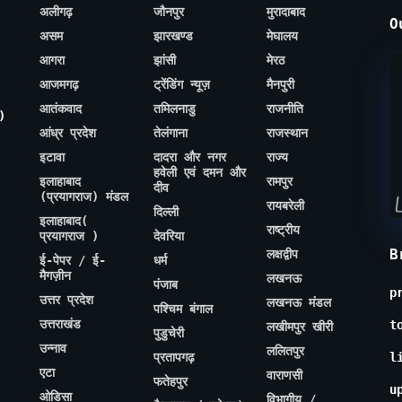
अलीगढ़
जौनपुर
मुरादाबाद
O
असम
झारखण्ड
मेघालय
आगरा
झांसी
मेरठ
आजमगढ़
ट्रेंडिंग न्यूज़
मैनपुरी
आतंकवाद
तमिलनाडु
राजनीति
)
आंध्र प्रदेश
तेलंगाना
राजस्थान
इटावा
दादरा और नगर
राज्य
हवेली एवं दमन और
इलाहाबाद
रामपुर
दीव
(प्रयागराज) मंडल
रायबरेली
दिल्ली
इलाहाबाद(
राष्ट्रीय
प्रयागराज )
देवरिया
B
लक्षद्वीप
ई-पेपर / ई-
धर्म
मैगज़ीन
लखनऊ
पंजाब
p
उत्तर प्रदेश
लखनऊ मंडल
पश्चिम बंगाल
उत्तराखंड
t
लखीमपुर खीरी
पुडुचेरी
उन्नाव
ललितपुर
प्रतापगढ़
l
एटा
वाराणसी
फतेहपुर
u
ओडिसा
विभागीय /