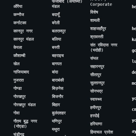
फैजाबाद (अयोध्या)
Corporate
औरैया
मंडल
h
विशेष
कन्नौज
बदायूँ
शामली
कर्नाटका
बरेली
शाहजहाँपुर
h
कानपुर नगर
बलरामपुर
श्रावस्ती
कानपुर मंडल
बलिया
k
संत रविदास नगर
केरला
बस्ती
(भदोही)
g
कौशाम्बी
बहराइच
संभल
l
खेल
बागपत
सहारनपुर
गाजियाबाद
बांदा
d
सीतापुर
गुजरात
बाराबंकी
सुल्तानपुर
m
गोण्डा
बिज़नेस
सोनभद्र
गोरखपुर
बिजनौर
y
स्वास्थ्य
गोरखपुर मंडल
बिहार
हमीरपुर
c
गोवा
बुलंदशहर
हरदोई
y
गौतम बुद्ध नगर
मणिपुर
हरियाणा
(नोएडा)
मथुरा
a
हिमाचल प्रदेश
चंडीगढ़