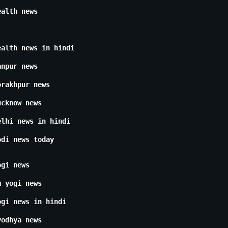
ealth news
ealth news in hindi
anpur news
orakhpur news
ucknow news
elhi news in hindi
odi news today
ogi news
m yogi news
ogi news in hindi
yodhya news