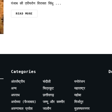
पंजाब की एपीयरोन विरासत सिंधु ...
READ MORE
Categories
D
अंतर्राष्ट्रीय
चंदौली
मनोरंजन
अन्य
चित्रकूट
महाराष्ट्र
अपराध
छत्तीसगढ़
महोबा
अयोध्या (फैजाबाद)
जम्मू और कश्मीर
मिर्जापुर
अरुणाचल प्रदेश
जालौन
मुज़फ्फरनगर