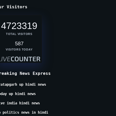
ur Visitors
4723319
TOTAL VISITORS
587
VISITORS TODAY
reaking News Express
ratapgarh up hindi news
oday up hindi news
ive india hindi news
p politics news in hindi