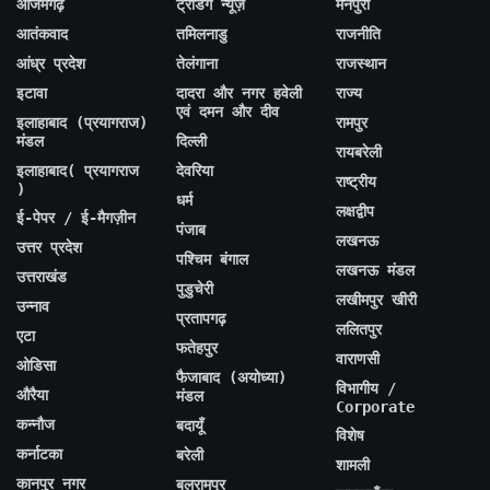
आजमगढ़
ट्रेंडिंग न्यूज़
मैनपुरी
आतंकवाद
तमिलनाडु
राजनीति
आंध्र प्रदेश
तेलंगाना
राजस्थान
इटावा
दादरा और नगर हवेली
राज्य
एवं दमन और दीव
इलाहाबाद (प्रयागराज)
रामपुर
मंडल
दिल्ली
रायबरेली
इलाहाबाद( प्रयागराज
देवरिया
राष्ट्रीय
)
धर्म
लक्षद्वीप
ई-पेपर / ई-मैगज़ीन
पंजाब
लखनऊ
उत्तर प्रदेश
पश्चिम बंगाल
लखनऊ मंडल
उत्तराखंड
पुडुचेरी
लखीमपुर खीरी
उन्नाव
प्रतापगढ़
ललितपुर
एटा
फतेहपुर
वाराणसी
ओडिसा
फैजाबाद (अयोध्या)
विभागीय /
औरैया
मंडल
Corporate
कन्नौज
बदायूँ
विशेष
कर्नाटका
बरेली
शामली
कानपुर नगर
बलरामपुर