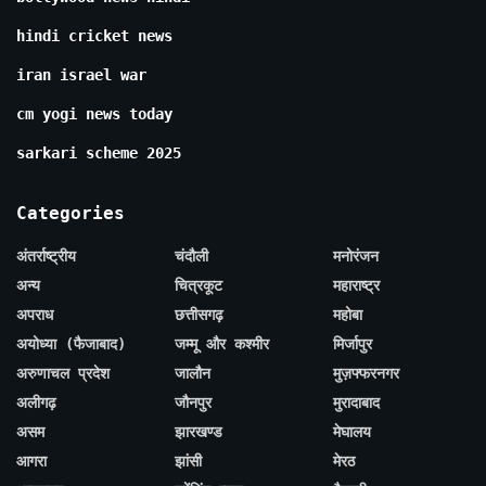
hindi cricket news
iran israel war
cm yogi news today
sarkari scheme 2025
Categories
अंतर्राष्ट्रीय
चंदौली
मनोरंजन
अन्य
चित्रकूट
महाराष्ट्र
अपराध
छत्तीसगढ़
महोबा
अयोध्या (फैजाबाद)
जम्मू और कश्मीर
मिर्जापुर
अरुणाचल प्रदेश
जालौन
मुज़फ्फरनगर
अलीगढ़
जौनपुर
मुरादाबाद
असम
झारखण्ड
मेघालय
आगरा
झांसी
मेरठ