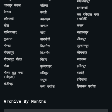
शाहजहाँपुर
कानपुर मंडल
बलिया
श्रावस्ती
केरला
बस्ती
संत रविदास नगर
कौशाम्बी
(भदोही)
बहराइच
खेल
संभल
बागपत
गाजियाबाद
सहारनपुर
बांदा
गुजरात
सीतापुर
बाराबंकी
गोण्डा
सुल्तानपुर
बिज़नेस
गोरखपुर
सोनभद्र
बिजनौर
गोरखपुर मंडल
स्वास्थ्य
बिहार
गोवा
हमीरपुर
बुलंदशहर
गौतम बुद्ध नगर
हरदोई
मणिपुर
(नोएडा)
हरियाणा
मथुरा
चंडीगढ़
हिमाचल प्रदेश
मध्य प्रदेश
Archive By Months
Archive