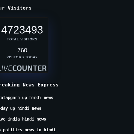
ur Visitors
4723493
TOTAL VISITORS
760
VISITORS TODAY
reaking News Express
ratapgarh up hindi news
oday up hindi news
ive india hindi news
p politics news in hindi