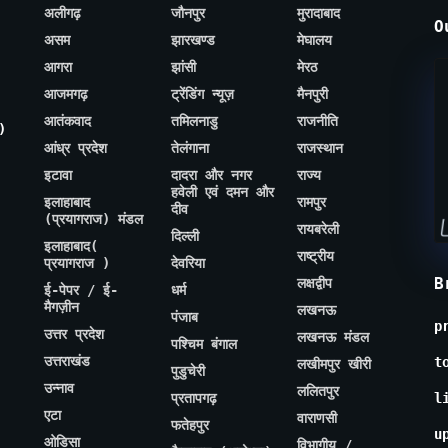
अलीगढ़
जौनपुर
मुरादाबाद
O
असम
झारखण्ड
मेघालय
आगरा
झांसी
मेरठ
आजमगढ़
ट्रेंडिंग न्यूज़
मैनपुरी
आतंकवाद
तमिलनाडु
राजनीति
)
आंध्र प्रदेश
तेलंगाना
राजस्थान
इटावा
दादरा और नगर
राज्य
हवेली एवं दमन और
इलाहाबाद
रामपुर
दीव
(प्रयागराज) मंडल
रायबरेली
दिल्ली
इलाहाबाद(
राष्ट्रीय
प्रयागराज )
देवरिया
B
लक्षद्वीप
ई-पेपर / ई-
धर्म
मैगज़ीन
लखनऊ
पंजाब
p
उत्तर प्रदेश
लखनऊ मंडल
पश्चिम बंगाल
उत्तराखंड
t
लखीमपुर खीरी
पुडुचेरी
उन्नाव
ललितपुर
प्रतापगढ़
l
एटा
वाराणसी
फतेहपुर
u
ओडिसा
विभागीय /