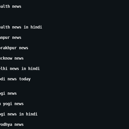
ealth news
ealth news in hindi
anpur news
orakhpur news
ucknow news
elhi news in hindi
odi news today
ogi news
m yogi news
ogi news in hindi
yodhya news