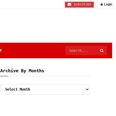
Login
SUBSCRIBE
ष
Archive By Months
Archive
By
Months