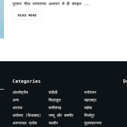
पुरातन गौरव परम्परागत अध्ययन से ही संस्कृत ...
READ MORE
Categories
D
अंतर्राष्ट्रीय
चंदौली
मनोरंजन
अन्य
चित्रकूट
महाराष्ट्र
अपराध
छत्तीसगढ़
महोबा
अयोध्या (फैजाबाद)
जम्मू और कश्मीर
मिर्जापुर
अरुणाचल प्रदेश
जालौन
मुज़फ्फरनगर