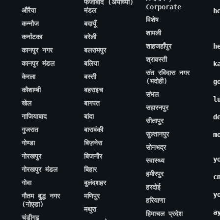
फैजाबाद (अयोध्या)
Corporate
औरैया
मंडल
h
विशेष
कन्नौज
बदायूँ
शामली
कर्नाटका
बरेली
शाहजहाँपुर
h
कानपुर नगर
बलरामपुर
श्रावस्ती
कानपुर मंडल
बलिया
k
संत रविदास नगर
केरला
बस्ती
(भदोही)
g
कौशाम्बी
बहराइच
संभल
l
खेल
बागपत
सहारनपुर
गाजियाबाद
बांदा
d
सीतापुर
गुजरात
बाराबंकी
सुल्तानपुर
m
गोण्डा
बिज़नेस
सोनभद्र
गोरखपुर
बिजनौर
y
स्वास्थ्य
गोरखपुर मंडल
बिहार
हमीरपुर
c
गोवा
बुलंदशहर
हरदोई
y
गौतम बुद्ध नगर
मणिपुर
हरियाणा
(नोएडा)
मथुरा
a
हिमाचल प्रदेश
चंडीगढ़