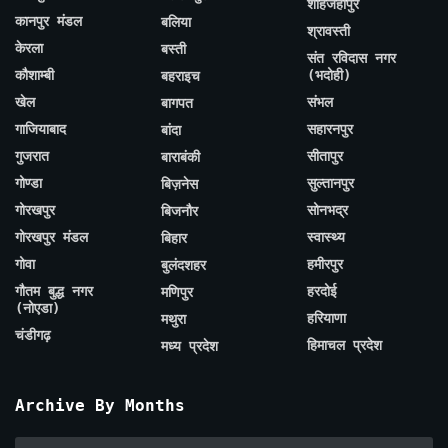
शाहजहाँपुर
कानपुर मंडल
बलिया
श्रावस्ती
केरला
बस्ती
संत रविदास नगर
कौशाम्बी
(भदोही)
बहराइच
खेल
संभल
बागपत
गाजियाबाद
सहारनपुर
बांदा
गुजरात
सीतापुर
बाराबंकी
गोण्डा
सुल्तानपुर
बिज़नेस
गोरखपुर
सोनभद्र
बिजनौर
गोरखपुर मंडल
स्वास्थ्य
बिहार
गोवा
हमीरपुर
बुलंदशहर
गौतम बुद्ध नगर
हरदोई
मणिपुर
(नोएडा)
हरियाणा
मथुरा
चंडीगढ़
हिमाचल प्रदेश
मध्य प्रदेश
Archive By Months
Archive