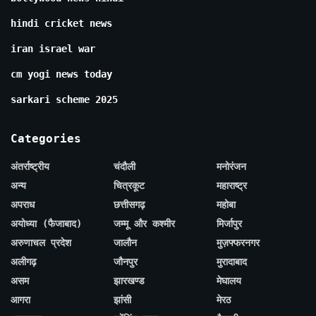
hindi cricket news
iran israel war
cm yogi news today
sarkari scheme 2025
Categories
अंतर्राष्ट्रीय
चंदौली
मनोरंजन
अन्य
चित्रकूट
महाराष्ट्र
अपराध
छत्तीसगढ़
महोबा
अयोध्या (फैजाबाद)
जम्मू और कश्मीर
मिर्जापुर
अरुणाचल प्रदेश
जालौन
मुज़फ्फरनगर
अलीगढ़
जौनपुर
मुरादाबाद
असम
झारखण्ड
मेघालय
आगरा
झांसी
मेरठ