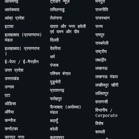
आजमगढ़
ट्रेंडिंग न्यूज़
मैनपुरी
आतंकवाद
तमिलनाडु
राजनीति
आंध्र प्रदेश
तेलंगाना
राजस्थान
इटावा
दादरा और नगर हवेली
राज्य
एवं दमन और दीव
इलाहाबाद (प्रयागराज)
रामपुर
मंडल
दिल्ली
रायबरेली
इलाहाबाद( प्रयागराज
देवरिया
राष्ट्रीय
)
धर्म
लक्षद्वीप
ई-पेपर / ई-मैगज़ीन
पंजाब
लखनऊ
उत्तर प्रदेश
पश्चिम बंगाल
लखनऊ मंडल
उत्तराखंड
पुडुचेरी
लखीमपुर खीरी
उन्नाव
प्रतापगढ़
ललितपुर
एटा
फतेहपुर
वाराणसी
ओडिसा
फैजाबाद (अयोध्या)
विभागीय /
औरैया
मंडल
Corporate
कन्नौज
बदायूँ
विशेष
कर्नाटका
बरेली
शामली
कानपुर नगर
बलरामपुर