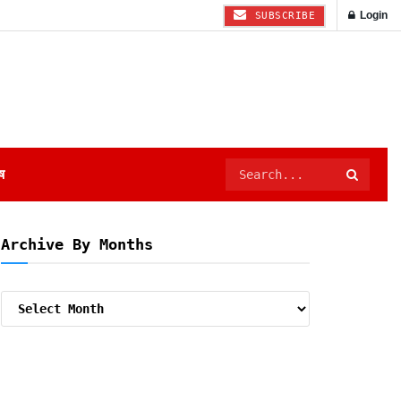
Login
SUBSCRIBE
ष
Archive By Months
Archive
By
Months