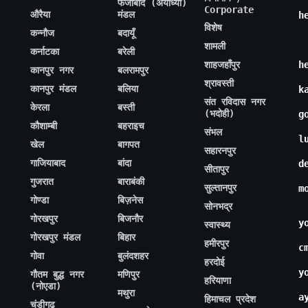
फैजाबाद (अयोध्या)
Corporate
औरैया
मंडल
h
विशेष
कन्नौज
बदायूँ
शामली
कर्नाटका
बरेली
शाहजहाँपुर
h
कानपुर नगर
बलरामपुर
श्रावस्ती
कानपुर मंडल
बलिया
k
संत रविदास नगर
केरला
बस्ती
(भदोही)
g
कौशाम्बी
बहराइच
संभल
l
खेल
बागपत
सहारनपुर
गाजियाबाद
बांदा
d
सीतापुर
गुजरात
बाराबंकी
सुल्तानपुर
m
गोण्डा
बिज़नेस
सोनभद्र
गोरखपुर
बिजनौर
y
स्वास्थ्य
गोरखपुर मंडल
बिहार
हमीरपुर
c
गोवा
बुलंदशहर
हरदोई
y
गौतम बुद्ध नगर
मणिपुर
हरियाणा
(नोएडा)
मथुरा
a
हिमाचल प्रदेश
चंडीगढ़