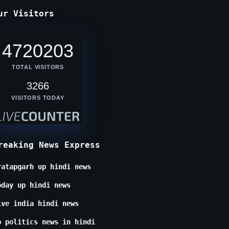
ur Visitors
4720203
TOTAL VISITORS
3266
VISITORS TODAY
reaking News Express
ratapgarh up hindi news
oday up hindi news
ive india hindi news
p politics news in hindi