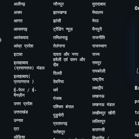
अलीगढ़
जौनपुर
मुरादाबाद
O
असम
झारखण्ड
मेघालय
आगरा
झांसी
मेरठ
आजमगढ़
ट्रेंडिंग न्यूज़
मैनपुरी
आतंकवाद
तमिलनाडु
राजनीति
)
आंध्र प्रदेश
तेलंगाना
राजस्थान
इटावा
दादरा और नगर
राज्य
हवेली एवं दमन और
इलाहाबाद
रामपुर
दीव
(प्रयागराज) मंडल
रायबरेली
दिल्ली
इलाहाबाद(
राष्ट्रीय
प्रयागराज )
देवरिया
B
लक्षद्वीप
ई-पेपर / ई-
धर्म
मैगज़ीन
लखनऊ
पंजाब
p
उत्तर प्रदेश
लखनऊ मंडल
पश्चिम बंगाल
उत्तराखंड
t
लखीमपुर खीरी
पुडुचेरी
उन्नाव
ललितपुर
प्रतापगढ़
l
एटा
वाराणसी
फतेहपुर
u
ओडिसा
विभागीय /