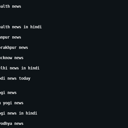
ealth news
ealth news in hindi
anpur news
orakhpur news
ucknow news
elhi news in hindi
odi news today
ogi news
m yogi news
ogi news in hindi
yodhya news