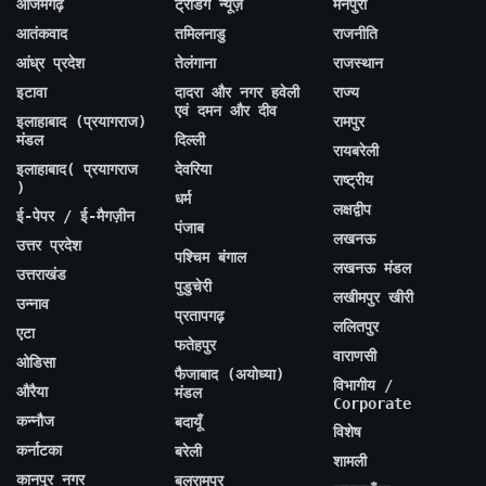
आजमगढ़
ट्रेंडिंग न्यूज़
मैनपुरी
आतंकवाद
तमिलनाडु
राजनीति
आंध्र प्रदेश
तेलंगाना
राजस्थान
इटावा
दादरा और नगर हवेली
राज्य
एवं दमन और दीव
इलाहाबाद (प्रयागराज)
रामपुर
मंडल
दिल्ली
रायबरेली
इलाहाबाद( प्रयागराज
देवरिया
राष्ट्रीय
)
धर्म
लक्षद्वीप
ई-पेपर / ई-मैगज़ीन
पंजाब
लखनऊ
उत्तर प्रदेश
पश्चिम बंगाल
लखनऊ मंडल
उत्तराखंड
पुडुचेरी
लखीमपुर खीरी
उन्नाव
प्रतापगढ़
ललितपुर
एटा
फतेहपुर
वाराणसी
ओडिसा
फैजाबाद (अयोध्या)
विभागीय /
औरैया
मंडल
Corporate
कन्नौज
बदायूँ
विशेष
कर्नाटका
बरेली
शामली
कानपुर नगर
बलरामपुर