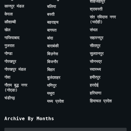
शाहजहाँपुर
कानपुर मंडल
बलिया
श्रावस्ती
केरला
बस्ती
संत रविदास नगर
कौशाम्बी
(भदोही)
बहराइच
खेल
संभल
बागपत
गाजियाबाद
सहारनपुर
बांदा
गुजरात
सीतापुर
बाराबंकी
गोण्डा
सुल्तानपुर
बिज़नेस
गोरखपुर
सोनभद्र
बिजनौर
गोरखपुर मंडल
स्वास्थ्य
बिहार
गोवा
हमीरपुर
बुलंदशहर
गौतम बुद्ध नगर
हरदोई
मणिपुर
(नोएडा)
हरियाणा
मथुरा
चंडीगढ़
हिमाचल प्रदेश
मध्य प्रदेश
Archive By Months
Archive