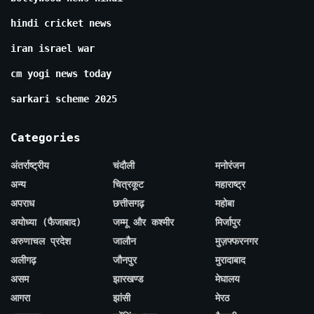
hindi cricket news
iran israel war
cm yogi news today
sarkari scheme 2025
Categories
अंतर्राष्ट्रीय
चंदौली
मनोरंजन
अन्य
चित्रकूट
महाराष्ट्र
अपराध
छत्तीसगढ़
महोबा
अयोध्या (फैजाबाद)
जम्मू और कश्मीर
मिर्जापुर
अरुणाचल प्रदेश
जालौन
मुज़फ्फरनगर
अलीगढ़
जौनपुर
मुरादाबाद
असम
झारखण्ड
मेघालय
आगरा
झांसी
मेरठ