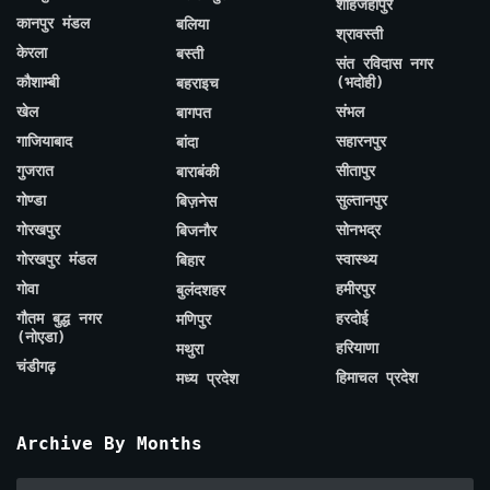
शाहजहाँपुर
कानपुर मंडल
बलिया
श्रावस्ती
केरला
बस्ती
संत रविदास नगर
कौशाम्बी
(भदोही)
बहराइच
खेल
संभल
बागपत
गाजियाबाद
सहारनपुर
बांदा
गुजरात
सीतापुर
बाराबंकी
गोण्डा
सुल्तानपुर
बिज़नेस
गोरखपुर
सोनभद्र
बिजनौर
गोरखपुर मंडल
स्वास्थ्य
बिहार
गोवा
हमीरपुर
बुलंदशहर
गौतम बुद्ध नगर
हरदोई
मणिपुर
(नोएडा)
हरियाणा
मथुरा
चंडीगढ़
हिमाचल प्रदेश
मध्य प्रदेश
Archive By Months
Archive