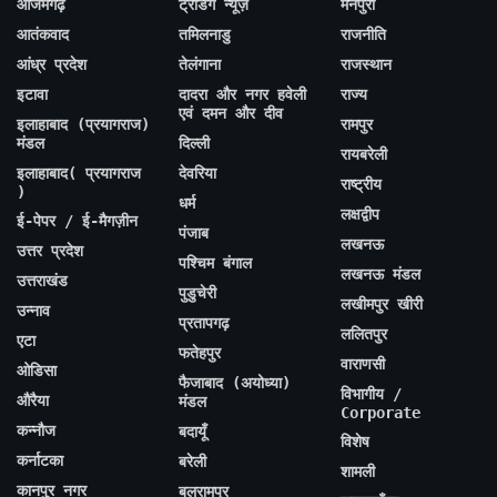
आजमगढ़
ट्रेंडिंग न्यूज़
मैनपुरी
आतंकवाद
तमिलनाडु
राजनीति
आंध्र प्रदेश
तेलंगाना
राजस्थान
इटावा
दादरा और नगर हवेली
राज्य
एवं दमन और दीव
इलाहाबाद (प्रयागराज)
रामपुर
मंडल
दिल्ली
रायबरेली
इलाहाबाद( प्रयागराज
देवरिया
राष्ट्रीय
)
धर्म
लक्षद्वीप
ई-पेपर / ई-मैगज़ीन
पंजाब
लखनऊ
उत्तर प्रदेश
पश्चिम बंगाल
लखनऊ मंडल
उत्तराखंड
पुडुचेरी
लखीमपुर खीरी
उन्नाव
प्रतापगढ़
ललितपुर
एटा
फतेहपुर
वाराणसी
ओडिसा
फैजाबाद (अयोध्या)
विभागीय /
औरैया
मंडल
Corporate
कन्नौज
बदायूँ
विशेष
कर्नाटका
बरेली
शामली
कानपुर नगर
बलरामपुर