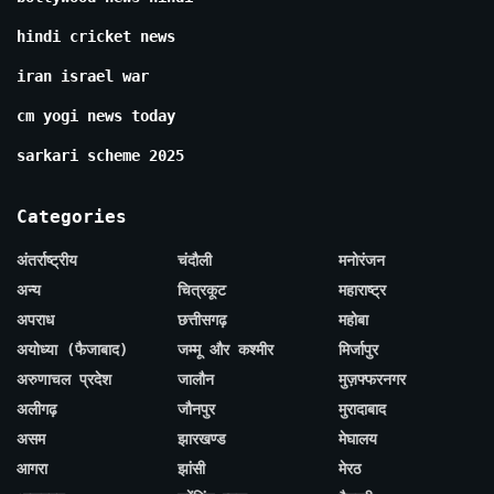
hindi cricket news
iran israel war
cm yogi news today
sarkari scheme 2025
Categories
अंतर्राष्ट्रीय
चंदौली
मनोरंजन
अन्य
चित्रकूट
महाराष्ट्र
अपराध
छत्तीसगढ़
महोबा
अयोध्या (फैजाबाद)
जम्मू और कश्मीर
मिर्जापुर
अरुणाचल प्रदेश
जालौन
मुज़फ्फरनगर
अलीगढ़
जौनपुर
मुरादाबाद
असम
झारखण्ड
मेघालय
आगरा
झांसी
मेरठ