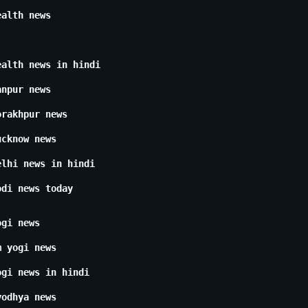
ealth news
ealth news in hindi
anpur news
orakhpur news
ucknow news
elhi news in hindi
odi news today
ogi news
m yogi news
ogi news in hindi
yodhya news