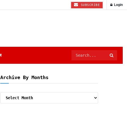
Login
SUBSCRIBE
ष
Archive By Months
Archive
By
Months