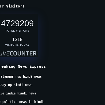
ur Visitors
4729209
TOTAL VISITORS
1319
VISITORS TODAY
reaking News Express
ratapgarh up hindi news
oday up hindi news
ive india hindi news
p politics news in hindi