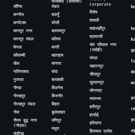
फैजाबाद (अयोध्या)
Corporate
औरैया
मंडल
h
विशेष
कन्नौज
बदायूँ
शामली
कर्नाटका
बरेली
शाहजहाँपुर
h
कानपुर नगर
बलरामपुर
श्रावस्ती
कानपुर मंडल
बलिया
k
संत रविदास नगर
केरला
बस्ती
(भदोही)
g
कौशाम्बी
बहराइच
संभल
l
खेल
बागपत
सहारनपुर
गाजियाबाद
बांदा
d
सीतापुर
गुजरात
बाराबंकी
सुल्तानपुर
m
गोण्डा
बिज़नेस
सोनभद्र
गोरखपुर
बिजनौर
y
स्वास्थ्य
गोरखपुर मंडल
बिहार
हमीरपुर
c
गोवा
बुलंदशहर
हरदोई
y
गौतम बुद्ध नगर
मणिपुर
हरियाणा
(नोएडा)
मथुरा
a
हिमाचल प्रदेश
चंडीगढ़