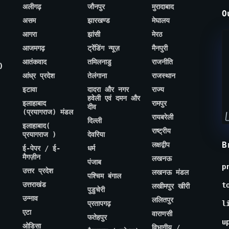
अलीगढ़
जौनपुर
मुरादाबाद
O
असम
झारखण्ड
मेघालय
आगरा
झांसी
मेरठ
आजमगढ़
ट्रेंडिंग न्यूज़
मैनपुरी
आतंकवाद
तमिलनाडु
राजनीति
)
आंध्र प्रदेश
तेलंगाना
राजस्थान
इटावा
दादरा और नगर
राज्य
हवेली एवं दमन और
इलाहाबाद
रामपुर
दीव
(प्रयागराज) मंडल
रायबरेली
दिल्ली
इलाहाबाद(
राष्ट्रीय
प्रयागराज )
देवरिया
B
लक्षद्वीप
ई-पेपर / ई-
धर्म
मैगज़ीन
लखनऊ
पंजाब
p
उत्तर प्रदेश
लखनऊ मंडल
पश्चिम बंगाल
उत्तराखंड
t
लखीमपुर खीरी
पुडुचेरी
उन्नाव
ललितपुर
प्रतापगढ़
l
एटा
वाराणसी
फतेहपुर
u
ओडिसा
विभागीय /