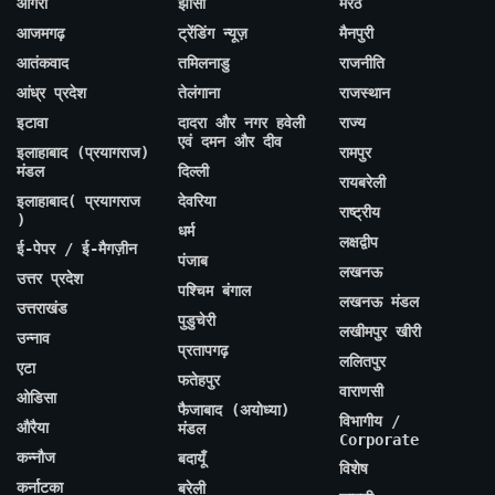
आगरा
झांसी
मेरठ
आजमगढ़
ट्रेंडिंग न्यूज़
मैनपुरी
आतंकवाद
तमिलनाडु
राजनीति
आंध्र प्रदेश
तेलंगाना
राजस्थान
इटावा
दादरा और नगर हवेली
राज्य
एवं दमन और दीव
इलाहाबाद (प्रयागराज)
रामपुर
मंडल
दिल्ली
रायबरेली
इलाहाबाद( प्रयागराज
देवरिया
राष्ट्रीय
)
धर्म
लक्षद्वीप
ई-पेपर / ई-मैगज़ीन
पंजाब
लखनऊ
उत्तर प्रदेश
पश्चिम बंगाल
लखनऊ मंडल
उत्तराखंड
पुडुचेरी
लखीमपुर खीरी
उन्नाव
प्रतापगढ़
ललितपुर
एटा
फतेहपुर
वाराणसी
ओडिसा
फैजाबाद (अयोध्या)
विभागीय /
औरैया
मंडल
Corporate
कन्नौज
बदायूँ
विशेष
कर्नाटका
बरेली