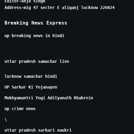
Editor-Anju Singh
Address-mig 47 secter E aliganj lucknow 226024
Breaking News Express
up breaking news in hindi
uttar pradesh samachar live
lucknow samachar hindi
UP Sarkar Ki Yojanayen
Mukhyamantri Yogi Adityanath Khabrein
up crime news
\
uttar pradesh sarkari naukri