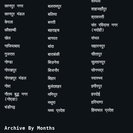
शामली
कानपुर नगर
बलरामपुर
शाहजहाँपुर
कानपुर मंडल
बलिया
श्रावस्ती
केरला
बस्ती
संत रविदास नगर
कौशाम्बी
(भदोही)
बहराइच
खेल
संभल
बागपत
गाजियाबाद
सहारनपुर
बांदा
गुजरात
सीतापुर
बाराबंकी
गोण्डा
सुल्तानपुर
बिज़नेस
गोरखपुर
सोनभद्र
बिजनौर
गोरखपुर मंडल
स्वास्थ्य
बिहार
गोवा
हमीरपुर
बुलंदशहर
गौतम बुद्ध नगर
हरदोई
मणिपुर
(नोएडा)
हरियाणा
मथुरा
चंडीगढ़
हिमाचल प्रदेश
मध्य प्रदेश
Archive By Months