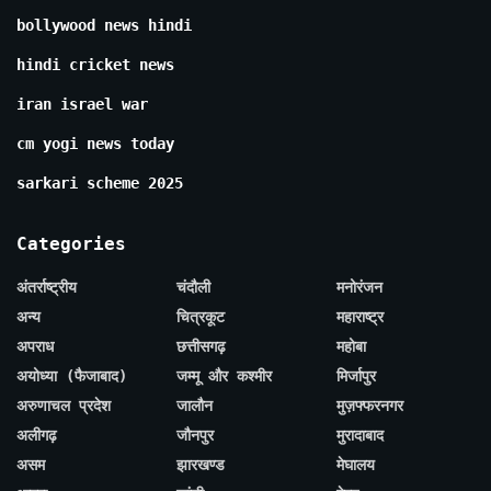
bollywood news hindi
hindi cricket news
iran israel war
cm yogi news today
sarkari scheme 2025
Categories
अंतर्राष्ट्रीय
चंदौली
मनोरंजन
अन्य
चित्रकूट
महाराष्ट्र
अपराध
छत्तीसगढ़
महोबा
अयोध्या (फैजाबाद)
जम्मू और कश्मीर
मिर्जापुर
अरुणाचल प्रदेश
जालौन
मुज़फ्फरनगर
अलीगढ़
जौनपुर
मुरादाबाद
असम
झारखण्ड
मेघालय