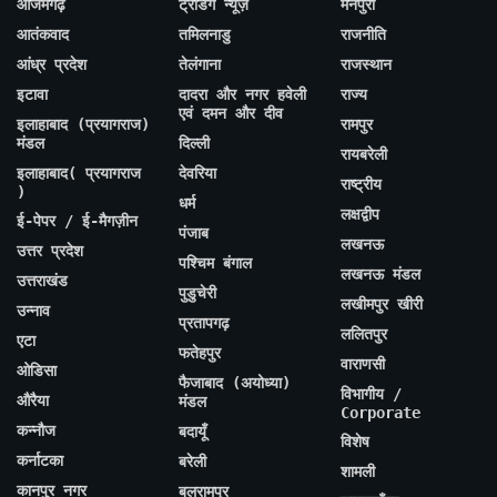
आजमगढ़
ट्रेंडिंग न्यूज़
मैनपुरी
आतंकवाद
तमिलनाडु
राजनीति
आंध्र प्रदेश
तेलंगाना
राजस्थान
इटावा
दादरा और नगर हवेली
राज्य
एवं दमन और दीव
इलाहाबाद (प्रयागराज)
रामपुर
मंडल
दिल्ली
रायबरेली
इलाहाबाद( प्रयागराज
देवरिया
राष्ट्रीय
)
धर्म
लक्षद्वीप
ई-पेपर / ई-मैगज़ीन
पंजाब
लखनऊ
उत्तर प्रदेश
पश्चिम बंगाल
लखनऊ मंडल
उत्तराखंड
पुडुचेरी
लखीमपुर खीरी
उन्नाव
प्रतापगढ़
ललितपुर
एटा
फतेहपुर
वाराणसी
ओडिसा
फैजाबाद (अयोध्या)
विभागीय /
औरैया
मंडल
Corporate
कन्नौज
बदायूँ
विशेष
कर्नाटका
बरेली
शामली
कानपुर नगर
बलरामपुर