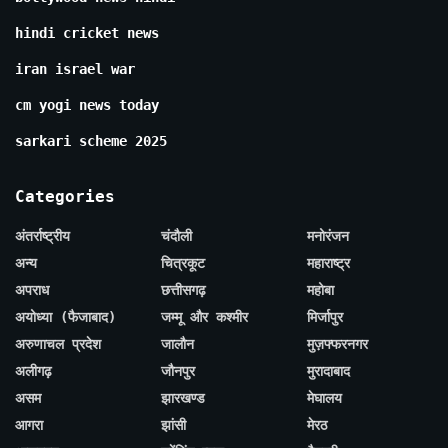
hindi cricket news
iran israel war
cm yogi news today
sarkari scheme 2025
Categories
अंतर्राष्ट्रीय
चंदौली
मनोरंजन
अन्य
चित्रकूट
महाराष्ट्र
अपराध
छत्तीसगढ़
महोबा
अयोध्या (फैजाबाद)
जम्मू और कश्मीर
मिर्जापुर
अरुणाचल प्रदेश
जालौन
मुज़फ्फरनगर
अलीगढ़
जौनपुर
मुरादाबाद
असम
झारखण्ड
मेघालय
आगरा
झांसी
मेरठ