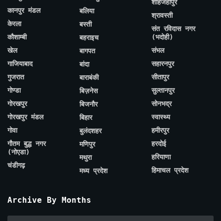
शाहजहाँपुर
कानपुर मंडल
बलिया
श्रावस्ती
केरला
बस्ती
संत रविदास नगर
कौशाम्बी
(भदोही)
बहराइच
खेल
संभल
बागपत
गाजियाबाद
सहारनपुर
बांदा
गुजरात
सीतापुर
बाराबंकी
गोण्डा
सुल्तानपुर
बिज़नेस
गोरखपुर
सोनभद्र
बिजनौर
गोरखपुर मंडल
स्वास्थ्य
बिहार
गोवा
हमीरपुर
बुलंदशहर
गौतम बुद्ध नगर
हरदोई
मणिपुर
(नोएडा)
हरियाणा
मथुरा
चंडीगढ़
हिमाचल प्रदेश
मध्य प्रदेश
Archive By Months
Archive