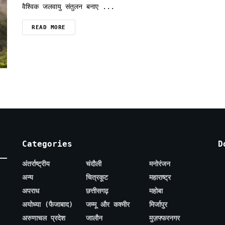
वैश्विक जलवायु संतुलन बनाए ...
READ MORE
Categories
D
अंतर्राष्ट्रीय
चंदौली
मनोरंजन
अन्य
चित्रकूट
महाराष्ट्र
अपराध
छत्तीसगढ़
महोबा
अयोध्या (फैजाबाद)
जम्मू और कश्मीर
मिर्जापुर
अरुणाचल प्रदेश
जालौन
मुज़फ्फरनगर