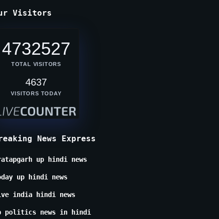
ur Visitors
4732527
TOTAL VISITORS
4637
VISITORS TODAY
reaking News Express
ratapgarh up hindi news
oday up hindi news
ive india hindi news
p politics news in hindi