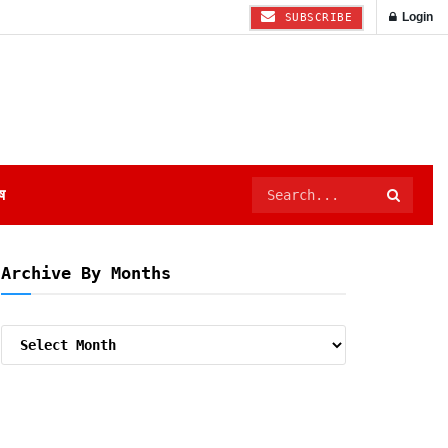
Login
SUBSCRIBE
ष
Archive By Months
Archive
By
Months