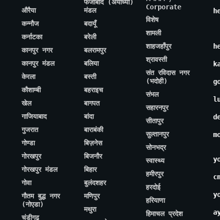
फैजाबाद (अयोध्या)
Corporate
औरैया
मंडल
h
विशेष
कन्नौज
बदायूँ
शामली
कर्नाटका
बरेली
शाहजहाँपुर
h
कानपुर नगर
बलरामपुर
श्रावस्ती
कानपुर मंडल
बलिया
k
संत रविदास नगर
केरला
बस्ती
(भदोही)
g
कौशाम्बी
बहराइच
संभल
l
खेल
बागपत
सहारनपुर
गाजियाबाद
बांदा
d
सीतापुर
गुजरात
बाराबंकी
सुल्तानपुर
m
गोण्डा
बिज़नेस
सोनभद्र
गोरखपुर
बिजनौर
y
स्वास्थ्य
गोरखपुर मंडल
बिहार
हमीरपुर
c
गोवा
बुलंदशहर
हरदोई
y
गौतम बुद्ध नगर
मणिपुर
हरियाणा
(नोएडा)
मथुरा
a
हिमाचल प्रदेश
चंडीगढ़