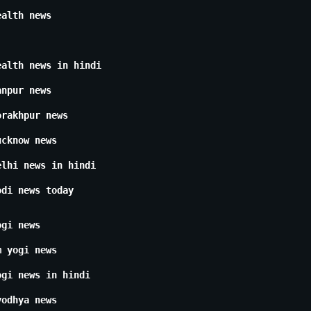
ealth news
ealth news in hindi
anpur news
orakhpur news
ucknow news
elhi news in hindi
odi news today
ogi news
m yogi news
ogi news in hindi
yodhya news