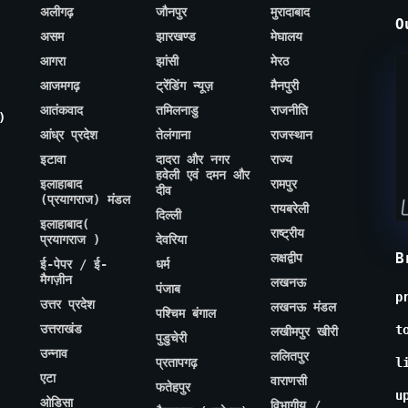
अलीगढ़
जौनपुर
मुरादाबाद
O
असम
झारखण्ड
मेघालय
आगरा
झांसी
मेरठ
आजमगढ़
ट्रेंडिंग न्यूज़
मैनपुरी
आतंकवाद
तमिलनाडु
राजनीति
)
आंध्र प्रदेश
तेलंगाना
राजस्थान
इटावा
दादरा और नगर
राज्य
हवेली एवं दमन और
इलाहाबाद
रामपुर
दीव
(प्रयागराज) मंडल
रायबरेली
दिल्ली
इलाहाबाद(
राष्ट्रीय
प्रयागराज )
देवरिया
B
लक्षद्वीप
ई-पेपर / ई-
धर्म
मैगज़ीन
लखनऊ
पंजाब
p
उत्तर प्रदेश
लखनऊ मंडल
पश्चिम बंगाल
उत्तराखंड
t
लखीमपुर खीरी
पुडुचेरी
उन्नाव
ललितपुर
प्रतापगढ़
l
एटा
वाराणसी
फतेहपुर
u
ओडिसा
विभागीय /