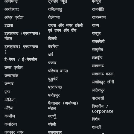
आजमगढ़
ट्रेंडिंग न्यूज़
मैनपुरी
आतंकवाद
तमिलनाडु
राजनीति
आंध्र प्रदेश
तेलंगाना
राजस्थान
इटावा
दादरा और नगर हवेली
राज्य
एवं दमन और दीव
इलाहाबाद (प्रयागराज)
रामपुर
मंडल
दिल्ली
रायबरेली
इलाहाबाद( प्रयागराज
देवरिया
राष्ट्रीय
)
धर्म
लक्षद्वीप
ई-पेपर / ई-मैगज़ीन
पंजाब
लखनऊ
उत्तर प्रदेश
पश्चिम बंगाल
लखनऊ मंडल
उत्तराखंड
पुडुचेरी
लखीमपुर खीरी
उन्नाव
प्रतापगढ़
ललितपुर
एटा
फतेहपुर
वाराणसी
ओडिसा
फैजाबाद (अयोध्या)
विभागीय /
औरैया
मंडल
Corporate
कन्नौज
बदायूँ
विशेष
कर्नाटका
बरेली
शामली
कानपुर नगर
बलरामपुर