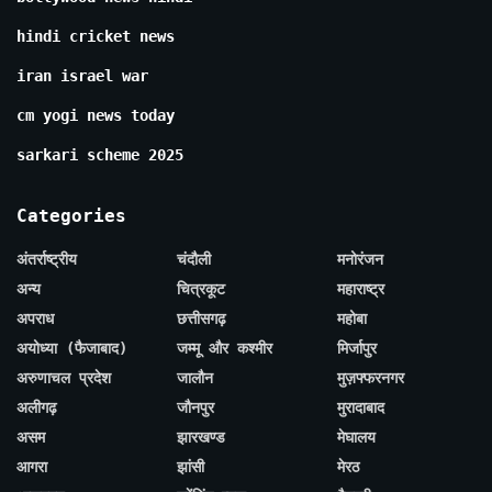
hindi cricket news
iran israel war
cm yogi news today
sarkari scheme 2025
Categories
अंतर्राष्ट्रीय
चंदौली
मनोरंजन
अन्य
चित्रकूट
महाराष्ट्र
अपराध
छत्तीसगढ़
महोबा
अयोध्या (फैजाबाद)
जम्मू और कश्मीर
मिर्जापुर
अरुणाचल प्रदेश
जालौन
मुज़फ्फरनगर
अलीगढ़
जौनपुर
मुरादाबाद
असम
झारखण्ड
मेघालय
आगरा
झांसी
मेरठ