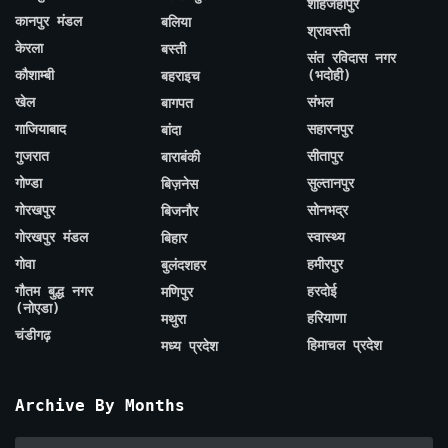
शाहजहाँपुर
कानपुर मंडल
बलिया
श्रावस्ती
केरला
बस्ती
संत रविदास नगर
कौशाम्बी
(भदोही)
बहराइच
खेल
संभल
बागपत
गाजियाबाद
सहारनपुर
बांदा
गुजरात
सीतापुर
बाराबंकी
गोण्डा
सुल्तानपुर
बिज़नेस
गोरखपुर
सोनभद्र
बिजनौर
गोरखपुर मंडल
स्वास्थ्य
बिहार
गोवा
हमीरपुर
बुलंदशहर
गौतम बुद्ध नगर
हरदोई
मणिपुर
(नोएडा)
हरियाणा
मथुरा
चंडीगढ़
हिमाचल प्रदेश
मध्य प्रदेश
Archive By Months
Archive