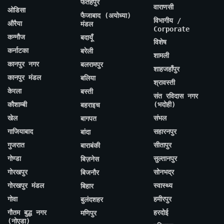
फतेहपुर
वाराणसी
ओडिसा
फैजाबाद (अयोध्या)
विभागीय /
औरैया
मंडल
Corporate
कन्नौज
बदायूँ
विशेष
कर्नाटका
बरेली
शामली
कानपुर नगर
बलरामपुर
शाहजहाँपुर
कानपुर मंडल
बलिया
श्रावस्ती
केरला
बस्ती
संत रविदास नगर
कौशाम्बी
(भदोही)
बहराइच
खेल
संभल
बागपत
गाजियाबाद
सहारनपुर
बांदा
गुजरात
सीतापुर
बाराबंकी
गोण्डा
सुल्तानपुर
बिज़नेस
गोरखपुर
सोनभद्र
बिजनौर
गोरखपुर मंडल
स्वास्थ्य
बिहार
गोवा
हमीरपुर
बुलंदशहर
गौतम बुद्ध नगर
हरदोई
मणिपुर
(नोएडा)