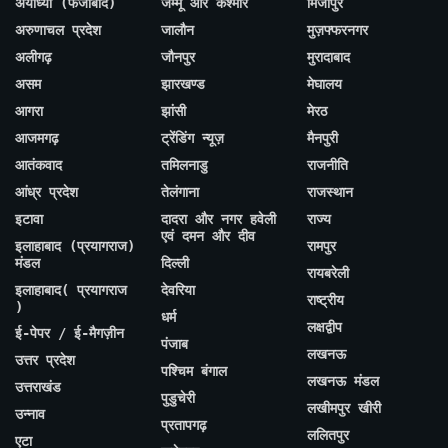
अयोध्या (फैजाबाद)
जम्मू और कश्मीर
मिर्जापुर
अरुणाचल प्रदेश
जालौन
मुज़फ्फरनगर
अलीगढ़
जौनपुर
मुरादाबाद
असम
झारखण्ड
मेघालय
आगरा
झांसी
मेरठ
आजमगढ़
ट्रेंडिंग न्यूज़
मैनपुरी
आतंकवाद
तमिलनाडु
राजनीति
आंध्र प्रदेश
तेलंगाना
राजस्थान
इटावा
दादरा और नगर हवेली
राज्य
एवं दमन और दीव
इलाहाबाद (प्रयागराज)
रामपुर
मंडल
दिल्ली
रायबरेली
इलाहाबाद( प्रयागराज
देवरिया
राष्ट्रीय
)
धर्म
लक्षद्वीप
ई-पेपर / ई-मैगज़ीन
पंजाब
लखनऊ
उत्तर प्रदेश
पश्चिम बंगाल
लखनऊ मंडल
उत्तराखंड
पुडुचेरी
लखीमपुर खीरी
उन्नाव
प्रतापगढ़
ललितपुर
एटा