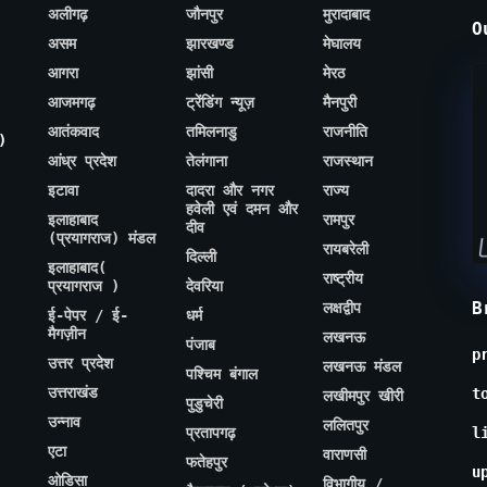
अलीगढ़
जौनपुर
मुरादाबाद
O
असम
झारखण्ड
मेघालय
आगरा
झांसी
मेरठ
आजमगढ़
ट्रेंडिंग न्यूज़
मैनपुरी
आतंकवाद
तमिलनाडु
राजनीति
)
आंध्र प्रदेश
तेलंगाना
राजस्थान
इटावा
दादरा और नगर
राज्य
हवेली एवं दमन और
इलाहाबाद
रामपुर
दीव
(प्रयागराज) मंडल
रायबरेली
दिल्ली
इलाहाबाद(
राष्ट्रीय
प्रयागराज )
देवरिया
B
लक्षद्वीप
ई-पेपर / ई-
धर्म
मैगज़ीन
लखनऊ
पंजाब
p
उत्तर प्रदेश
लखनऊ मंडल
पश्चिम बंगाल
उत्तराखंड
t
लखीमपुर खीरी
पुडुचेरी
उन्नाव
ललितपुर
प्रतापगढ़
l
एटा
वाराणसी
फतेहपुर
u
ओडिसा
विभागीय /