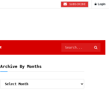
Login
SUBSCRIBE
ष
Archive By Months
Archive
By
Months