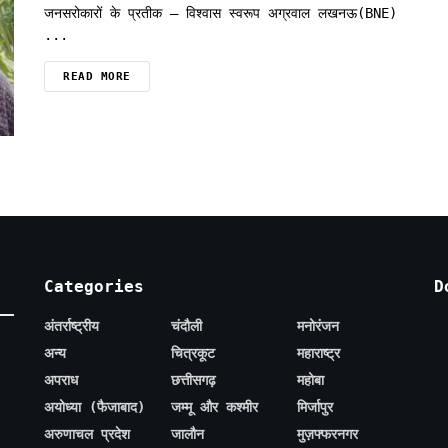
जनसरोकारों के प्रतीक — विश्वास स्वरूप अग्रवाल लखनऊ(BNE)
...
READ MORE
Categories
D
अंतर्राष्ट्रीय
चंदौली
मनोरंजन
अन्य
चित्रकूट
महाराष्ट्र
अपराध
छत्तीसगढ़
महोबा
अयोध्या (फैजाबाद)
जम्मू और कश्मीर
मिर्जापुर
अरुणाचल प्रदेश
जालौन
मुज़फ्फरनगर