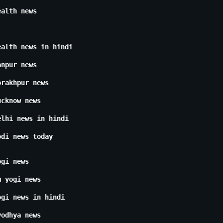
ealth news
ealth news in hindi
anpur news
orakhpur news
ucknow news
elhi news in hindi
odi news today
ogi news
m yogi news
ogi news in hindi
yodhya news