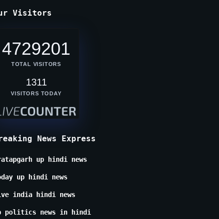
ur Visitors
4729201
TOTAL VISITORS
1311
VISITORS TODAY
reaking News Express
ratapgarh up hindi news
oday up hindi news
ive india hindi news
p politics news in hindi