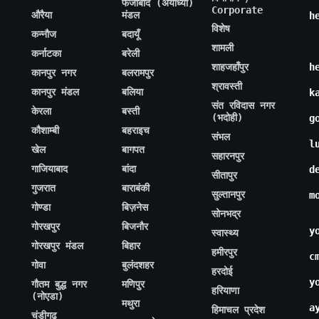
फैजाबाद (अयोध्या)
Corporate
औरैया
मंडल
h
विशेष
कन्नौज
बदायूँ
शामली
कर्नाटका
बरेली
शाहजहाँपुर
h
कानपुर नगर
बलरामपुर
श्रावस्ती
कानपुर मंडल
बलिया
k
संत रविदास नगर
केरला
बस्ती
(भदोही)
g
कौशाम्बी
बहराइच
संभल
l
खेल
बागपत
सहारनपुर
गाजियाबाद
बांदा
d
सीतापुर
गुजरात
बाराबंकी
सुल्तानपुर
m
गोण्डा
बिज़नेस
सोनभद्र
गोरखपुर
बिजनौर
y
स्वास्थ्य
गोरखपुर मंडल
बिहार
हमीरपुर
c
गोवा
बुलंदशहर
हरदोई
y
गौतम बुद्ध नगर
मणिपुर
हरियाणा
(नोएडा)
मथुरा
a
हिमाचल प्रदेश
चंडीगढ़