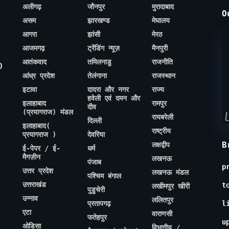
अलीगढ़
जौनपुर
मुरादाबाद
O
असम
झारखण्ड
मेघालय
आगरा
झांसी
मेरठ
आजमगढ़
ट्रेंडिंग न्यूज़
मैनपुरी
आतंकवाद
तमिलनाडु
राजनीति
)
आंध्र प्रदेश
तेलंगाना
राजस्थान
इटावा
दादरा और नगर
राज्य
हवेली एवं दमन और
इलाहाबाद
रामपुर
दीव
(प्रयागराज) मंडल
रायबरेली
दिल्ली
इलाहाबाद(
राष्ट्रीय
प्रयागराज )
देवरिया
B
लक्षद्वीप
ई-पेपर / ई-
धर्म
मैगज़ीन
लखनऊ
पंजाब
p
उत्तर प्रदेश
लखनऊ मंडल
पश्चिम बंगाल
उत्तराखंड
t
लखीमपुर खीरी
पुडुचेरी
उन्नाव
ललितपुर
प्रतापगढ़
l
एटा
वाराणसी
फतेहपुर
u
ओडिसा
विभागीय /