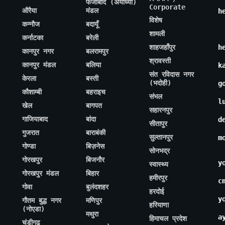
फैजाबाद (अयोध्या)
Corporate
औरैया
मंडल
h
विशेष
कन्नौज
बदायूँ
शामली
कर्नाटका
बरेली
शाहजहाँपुर
h
कानपुर नगर
बलरामपुर
श्रावस्ती
कानपुर मंडल
बलिया
k
संत रविदास नगर
केरला
बस्ती
(भदोही)
g
कौशाम्बी
बहराइच
संभल
l
खेल
बागपत
सहारनपुर
गाजियाबाद
बांदा
d
सीतापुर
गुजरात
बाराबंकी
सुल्तानपुर
m
गोण्डा
बिज़नेस
सोनभद्र
गोरखपुर
बिजनौर
y
स्वास्थ्य
गोरखपुर मंडल
बिहार
हमीरपुर
c
गोवा
बुलंदशहर
हरदोई
y
गौतम बुद्ध नगर
मणिपुर
हरियाणा
(नोएडा)
मथुरा
a
हिमाचल प्रदेश
चंडीगढ़