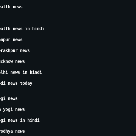
ealth news
ealth news in hindi
anpur news
orakhpur news
ucknow news
elhi news in hindi
odi news today
ogi news
m yogi news
ogi news in hindi
yodhya news