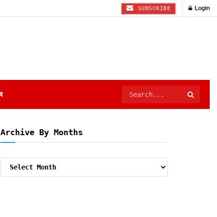
Login
SUBSCRIBE
ष
Archive By Months
Archive
By
Months