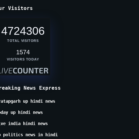
ur Visitors
4724306
TOTAL VISITORS
1574
VISITORS TODAY
reaking News Express
ratapgarh up hindi news
oday up hindi news
ive india hindi news
p politics news in hindi