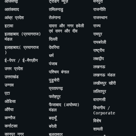
आजमगढ़
ट्रेंडिंग न्यूज़
मैनपुरी
आतंकवाद
तमिलनाडु
राजनीति
आंध्र प्रदेश
तेलंगाना
राजस्थान
इटावा
दादरा और नगर हवेली
राज्य
एवं दमन और दीव
इलाहाबाद (प्रयागराज)
रामपुर
मंडल
दिल्ली
रायबरेली
इलाहाबाद( प्रयागराज
देवरिया
राष्ट्रीय
)
धर्म
लक्षद्वीप
ई-पेपर / ई-मैगज़ीन
पंजाब
लखनऊ
उत्तर प्रदेश
पश्चिम बंगाल
लखनऊ मंडल
उत्तराखंड
पुडुचेरी
लखीमपुर खीरी
उन्नाव
प्रतापगढ़
ललितपुर
एटा
फतेहपुर
वाराणसी
ओडिसा
फैजाबाद (अयोध्या)
विभागीय /
औरैया
मंडल
Corporate
कन्नौज
बदायूँ
विशेष
कर्नाटका
बरेली
शामली
कानपुर नगर
बलरामपुर