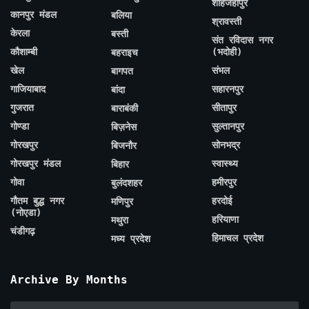
शाहजहाँपुर
कानपुर मंडल
बलिया
श्रावस्ती
केरला
बस्ती
संत रविदास नगर
कौशाम्बी
(भदोही)
बहराइच
खेल
संभल
बागपत
गाजियाबाद
सहारनपुर
बांदा
गुजरात
सीतापुर
बाराबंकी
गोण्डा
सुल्तानपुर
बिज़नेस
गोरखपुर
सोनभद्र
बिजनौर
गोरखपुर मंडल
स्वास्थ्य
बिहार
गोवा
हमीरपुर
बुलंदशहर
गौतम बुद्ध नगर
हरदोई
मणिपुर
(नोएडा)
हरियाणा
मथुरा
चंडीगढ़
हिमाचल प्रदेश
मध्य प्रदेश
Archive By Months
Archive