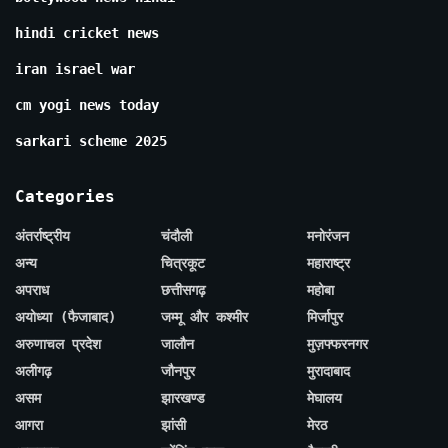
hindi cricket news
iran israel war
cm yogi news today
sarkari scheme 2025
Categories
अंतर्राष्ट्रीय
चंदौली
मनोरंजन
अन्य
चित्रकूट
महाराष्ट्र
अपराध
छत्तीसगढ़
महोबा
अयोध्या (फैजाबाद)
जम्मू और कश्मीर
मिर्जापुर
अरुणाचल प्रदेश
जालौन
मुज़फ्फरनगर
अलीगढ़
जौनपुर
मुरादाबाद
असम
झारखण्ड
मेघालय
आगरा
झांसी
मेरठ